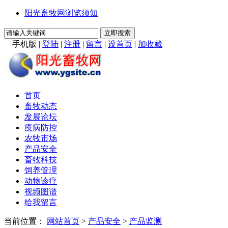
阳光畜牧网浏览须知
手机版
|
登陆
|
注册
|
留言
|
设首页
|
加收藏
首页
畜牧动态
发展论坛
疫病防控
农牧市场
产品安全
畜牧科技
饲养管理
动物诊疗
视频图谱
给我留言
当前位置：
网站首页
>
产品安全
>
产品监测