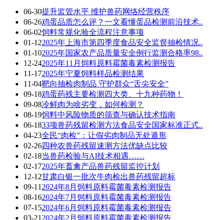
06-30
提升监管水平 维护兽药网络经营秩序
06-26
鸡蛋品质怎么评？一文看懂蛋品检测前沿技术..
06-02
饲料常规化验全流程注意事项
01-12
2025年上海市第四季度食品安全监督抽检情况..
01-10
2025年国家农产品质量安全例行监测合格率98..
12-24
2025年11月饲料原料霉菌毒素检测报告
11-17
2025年宁夏饲料样品检测结果
11-04
靶向抽检肉制品 守护群众“舌尖安全”
09-18
鸡蛋药残主要检测四大类、十九种药物！
09-08
冷鲜肉为啥劣变，如何检测？
08-19
饲料中风险物质的筛查与确认技术指南
06-18
33项兽药残留检测方法食品安全国家标准正式..
04-23
全民“肉检”：让假劣肉制品无处遁形
02-26
四种农兽药残留速测方法优缺点比较
02-18
当兽药检验与AI技术相遇……
02-17
2025年畜禽产品兽药残留监控计划
12-12
甘肃白银一批次牛肉检出兽药残留超标
09-11
2024年8月饲料原料霉菌毒素检测报告
08-16
2024年7月饲料原料霉菌毒素检测报告
07-15
2024年6月饲料原料霉菌毒素检测报告
03-21
2024年2月饲料原料霉菌毒素检测报告