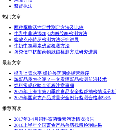
监督执法
热门文章
两种脲酶活性定性测定方法及比较
牛乳中非法添加β-内酰胺酶检测方法
盐酸克伦特罗检测方法研究进展
牛奶中氯霉素残留检测方法
禽粪便中抗菌药物残留检测方法研究进展
最新文章
提升监管水平 维护兽药网络经营秩序
鸡蛋品质怎么评？一文看懂蛋品检测前沿技术
饲料常规化验全流程注意事项
2025年上海市第四季度食品安全监督抽检情况分析
2025年国家农产品质量安全例行监测合格率98%
推荐阅读
2017年3-4月饲料霉菌毒素污染情况报告
2016上半年全国畜禽产品兽药残留检测结果