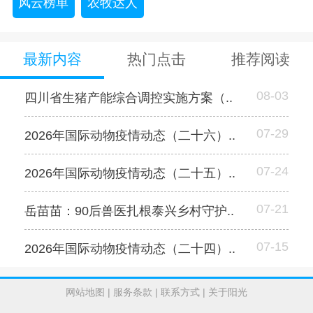
风云榜单
农牧达人
最新内容
热门点击
推荐阅读
08-03
四川省生猪产能综合调控实施方案（..
07-29
2026年国际动物疫情动态（二十六）..
07-24
2026年国际动物疫情动态（二十五）..
07-21
岳苗苗：90后兽医扎根泰兴乡村守护..
07-15
2026年国际动物疫情动态（二十四）..
网站地图
|
服务条款
|
联系方式
|
关于阳光