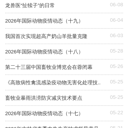
06-08
龙兽医“扯犊子”的日常
06-04
2026年国际动物疫情动态（十九）
06-03
我国首次实现超高产奶山羊批量克隆
05-28
2026年国际动物疫情动态（十八）
05-26
第二十三届中国畜牧业博览会在蓉闭幕
05-25
《高致病性禽流感染疫动物无害化处理技..
05-25
畜牧业暴雨洪涝防灾减灾技术要点
05-22
2026年国际动物疫情动态（十七）
05-21