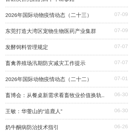
07-09
2026年国际动物疫情动态（二十三）
07-09
东莞打造大湾区宠物生物医药产业集群
07-07
发酵饲料管理规定
07-07
畜禽养殖场汛期防灾减灾工作提示
07-01
2026年国际动物疫情动态（二十二）
06-30
畜博会：从餐桌新需求看畜牧业价值换轨..
06-30
王敏：华蓥山的“追鹿人”
06-26
奶牛酮病防治技术指引