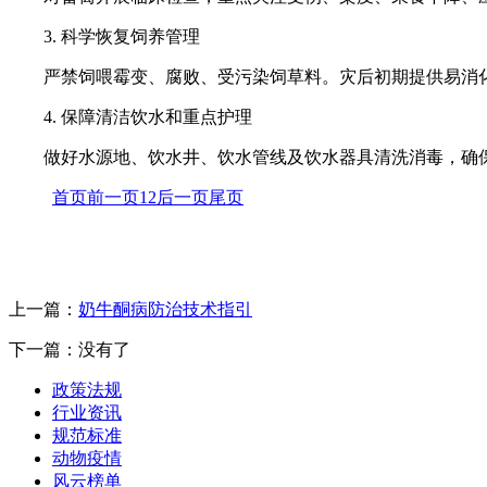
3. 科学恢复饲养管理
严禁饲喂霉变、腐败、受污染饲草料。灾后初期提供易消
4. 保障清洁饮水和重点护理
做好水源地、饮水井、饮水管线及饮水器具清洗消毒，确
首页
前一页
1
2
后一页
尾页
上一篇：
奶牛酮病防治技术指引
下一篇：没有了
政策法规
行业资讯
规范标准
动物疫情
风云榜单