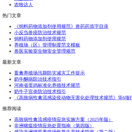
农牧达人
热门文章
《饲料药物添加剂使用规范》兽药药添字目录
小反刍兽疫防治技术规范
饲料药物添加剂使用规范
养殖场（区）管理制度范文模板
兽医实验室生物安全管理规范
最新文章
畜禽养殖场汛期防灾减灾工作提示
奶牛酮病防治技术指引
河南省蛋鸡标准化养殖技术规范
奶牛子宫炎防治技术指引
《高致病性禽流感染疫动物无害化处理技术规范》等6项行
推荐阅读
高致病性禽流感疫情应急实施方案（2025年版）
非洲猪瘟疫情应急处置指南（第四版）
感染非洲猪瘟养殖场恢复生产技术指南（第二版）