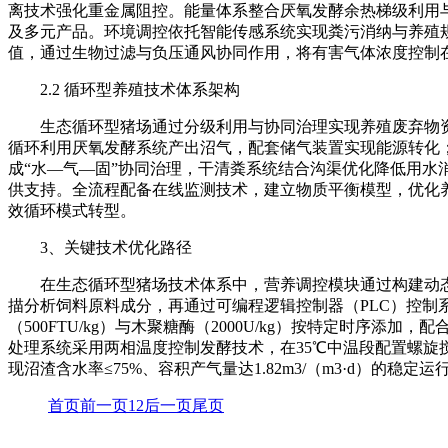
离技术强化重金属阻控。能量体系整合厌氧发酵余热梯级利用
及多元产品。环境调控依托智能传感系统实现粪污消纳与养殖
值，通过生物过滤与负压通风协同作用，将有害气体浓度控制
2.2 循环型养殖技术体系架构
生态循环型猪场通过分级利用与协同治理实现养殖废弃物
循环利用厌氧发酵系统产出沼气，配套储气装置实现能源转化
成“水—气—固”协同治理，干清粪系统结合沟渠优化降低用
供支持。全流程配备在线监测技术，建立物质平衡模型，优化
效循环模式转型。
3、
关键技术优化路径
在生态循环型猪场技术体系中，营养调控模块通过构建动态
描分析饲料原料成分，再通过可编程逻辑控制器（PLC）控制系统
（500FTU/kg）与木聚糖酶（2000U/kg）按特定时序添
处理系统采用两相温度控制发酵技术，在35℃中温段配置螺旋搅
现沼渣含水率≤75%、容积产气量达1.82m3/（m3·d）的稳定运
首页
前一页
1
2
后一页
尾页