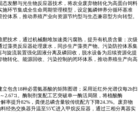
固态发酵与光生物反应器技术，将农业废弃物转化为高蛋白饲料
实施环节集成全生命周期管理模型，设定氮磷钾养分循环基准
管控体系，推动养殖产业向资源节约型与生态兼容型方向转型。
堆肥技术，通过机械翻堆加速粪污腐熟，提升有机质含量；次级
通过藻类反应器处理废水，同步生产藻类产物。污染防控体系集
离与旋流装置强化固液分离及磷回收，脱水设备为后续资源化提
弃物转化、能源回收、污染控制的闭环体系，推动养殖生产向高
立包含18种必需氨基酸的矩阵图谱；采用近红外光谱仪每2h扫
2.67∶1。酶制剂复配工艺突破单一酶活局限，将植酸酶
磷分解率提升82%，粪便总磷含量较传统配方下降24.3%。废弃物
后物料经热交换器升温至55℃进入甲烷反应器，通过三相分离器实