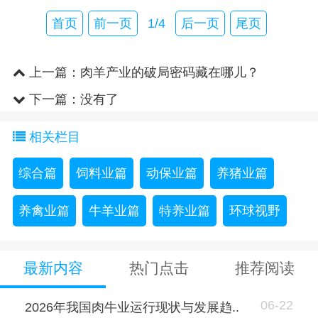
首页
前一页
1/4
后一页
尾页
上一篇：
肉羊产业的破局密码藏在哪儿？
下一篇：没有了
相关栏目
综合篇
饲料业篇
动保业篇
养猪业篇
养禽业篇
牛羊业篇
特养业篇
环球视野
最新内容
热门点击
推荐阅读
06-22
2026年我国肉牛业运行现状与发展趋..