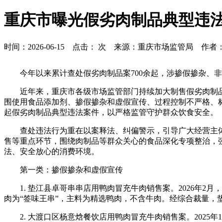
重庆市曝光假劣肉制品典型违
时间：2026-06-15 点击：
次 来源：重庆市场监管局 作者
今年以来累计查处假劣肉制品案700余起，涉掺假掺杂、
近年来，重庆市各级市场监管部门持续加大制售假劣肉制品
围使用食品添加剂、掺假掺杂和虚假宣传、过程控制不严格、标
起假劣肉制品典型违法案件，以严格监管守护群众饮食安全。
查处违法行为重在以案释法、纠偏警示，引导广大经营主
售等重点环节，围绕肉制品等群众关心的食品深化专项整治，
法、安全放心的消费环境。
第一类：掺假掺杂和虚假宣传
1. 垫江县卓哥串串店用鸭肉冒充牛肉销售案。2026年
肉为“签味王串”，主料为精选鸭肉，不含牛肉。经综合裁量，垫
2. 大渡口区杨意焓餐饮店用鸭肉冒充牛肉销售案。202