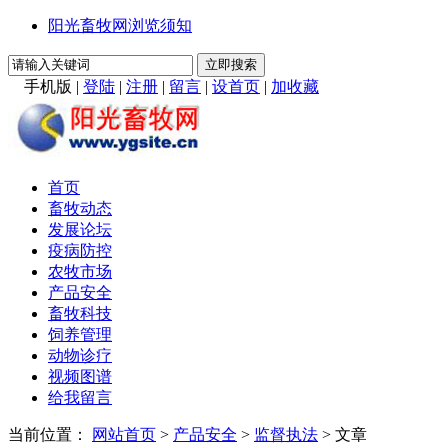
阳光畜牧网浏览须知
手机版
|
登陆
|
注册
|
留言
|
设首页
|
加收藏
首页
畜牧动态
发展论坛
疫病防控
农牧市场
产品安全
畜牧科技
饲养管理
动物诊疗
视频图谱
给我留言
当前位置：
网站首页
>
产品安全
>
监督执法
> 文章