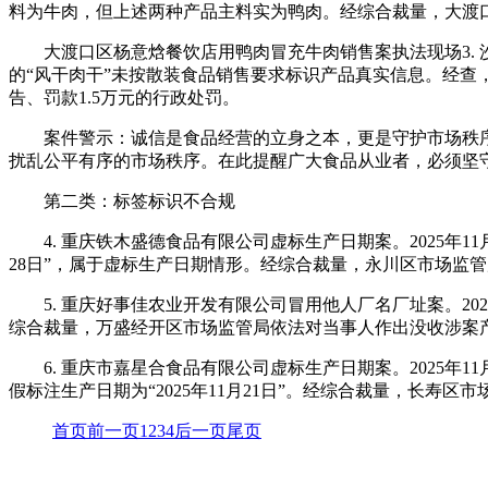
料为牛肉，但上述两种产品主料实为鸭肉。经综合裁量，大渡口
大渡口区杨意焓餐饮店用鸭肉冒充牛肉销售案执法现场3. 
的“风干肉干”未按散装食品销售要求标识产品真实信息。经查
告、罚款1.5万元的行政处罚。
案件警示：诚信是食品经营的立身之本，更是守护市场秩
扰乱公平有序的市场秩序。在此提醒广大食品从业者，必须坚
第二类：标签标识不合规
4. 重庆铁木盛德食品有限公司虚标生产日期案。2025年11
28日”，属于虚标生产日期情形。经综合裁量，永川区市场监管
5. 重庆好事佳农业开发有限公司冒用他人厂名厂址案。2
综合裁量，万盛经开区市场监管局依法对当事人作出没收涉案产
6. 重庆市嘉星合食品有限公司虚标生产日期案。2025年
假标注生产日期为“2025年11月21日”。经综合裁量，长寿
首页
前一页
1
2
3
4
后一页
尾页