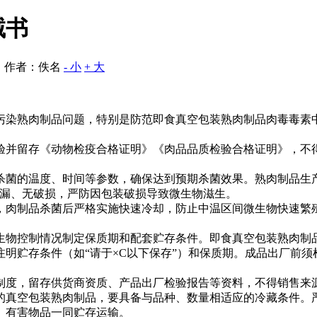
诫书
 作者：佚名
- 小
+ 大
染熟肉制品问题，特别是防范即食真空包装熟肉制品肉毒毒素中
并留存《动物检疫合格证明》《肉品品质检验合格证明》，不得
菌的温度、时间等参数，确保达到预期杀菌效果。熟肉制品生产
无渗漏、无破损，严防因包装破损导致微生物滋生。
肉制品杀菌后严格实施快速冷却，防止中温区间微生物快速繁殖
物控制情况制定保质期和配套贮存条件。即食真空包装熟肉制
贮存条件（如“请于×C以下保存”）和保质期。成品出厂前须
度，留存供货商资质、产品出厂检验报告等资料，不得销售来源
真空包装熟肉制品，要具备与品种、数量相适应的冷藏条件。严
、有害物品一同贮存运输。