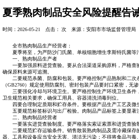
夏季熟肉制品安全风险提醒告
时间：2026-05-21 点击：
次 来源：安阳市市场监督管理局
全市熟肉制品生产经营者：
夏季将至，为严防沙门氏菌、单核细胞增生李斯特氏菌等污
一、熟肉制品生产者
一要加强原料进货查验。要从合法渠道采购原料，严格查验
确保原料来源可追溯。
二要规范杀菌、防腐和包装。要严格控制产品熟制和二次杀
（GB2760）规定使用防腐剂。密封包装产品要封口紧密，
三要强化冷却与环境卫生。要严格控制生产环境卫生条件，
卫生规范相关要求，确保工用具、容器清洗消毒到位。
四要合理制定质期和贮存条件。要根据产品生产工艺及微生
五要规范标签标识与出厂检验。肉制品产品标签上要显著注明
二、熟肉制品经营者
一要落实进货查验制度。要严格落实索证索票和进货查验制
二要规范贮存运输条件。销售散装熟肉制品及需冷藏保存的
器、工具和设备应当安全无害、清洁无污染；不得将食品与毒