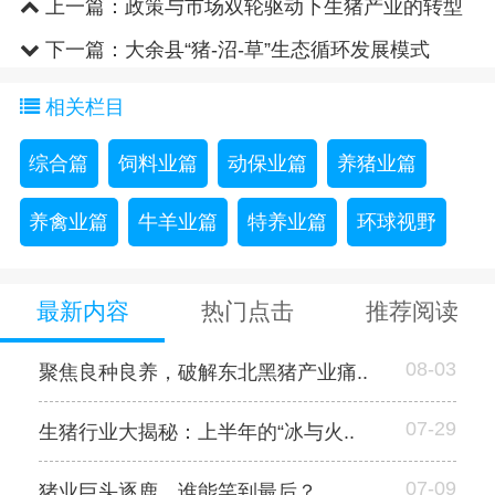
上一篇：
政策与市场双轮驱动下生猪产业的转型
之路
下一篇：
大余县“猪-沼-草”生态循环发展模式
相关栏目
综合篇
饲料业篇
动保业篇
养猪业篇
养禽业篇
牛羊业篇
特养业篇
环球视野
最新内容
热门点击
推荐阅读
08-03
聚焦良种良养，破解东北黑猪产业痛..
07-29
生猪行业大揭秘：上半年的“冰与火..
07-09
猪业巨头逐鹿，谁能笑到最后？