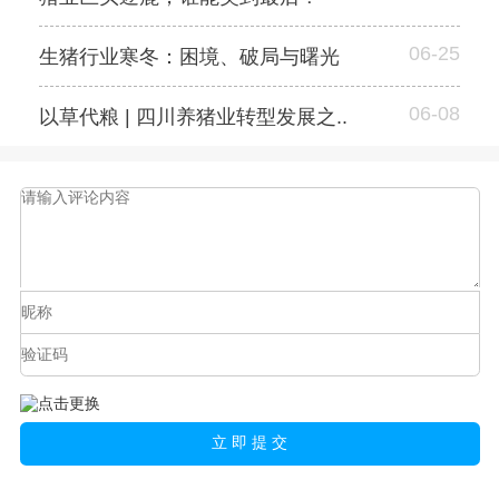
06-25
生猪行业寒冬：困境、破局与曙光
06-08
以草代粮 | 四川养猪业转型发展之..