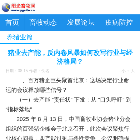
首页
畜牧动态
发展论坛
疫病防控
养猪业篇
猪业去产能，反内卷风暴如何改写行业与经
济格局？
日期：08-15 作者：佚名
- 小
+ 大
一、百万猪企巨头聚首北京：这场决定行业命
运的会议释放哪些信号？
（一）去产能 “责任状” 下发：从 “口头呼吁” 到
“指标落地”
2025 年 8 月 13 日，中国畜牧业协会猪业分会
组织的百强猪企峰会于北京召开，此次会议聚焦行
业核心问题，即产能过剩与恶性竞争。会议明确提