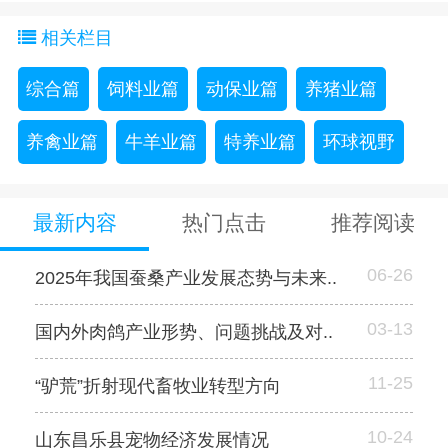
相关栏目
综合篇
饲料业篇
动保业篇
养猪业篇
养禽业篇
牛羊业篇
特养业篇
环球视野
最新内容
热门点击
推荐阅读
06-26
2025年我国蚕桑产业发展态势与未来..
03-13
国内外肉鸽产业形势、问题挑战及对..
11-25
“驴荒”折射现代畜牧业转型方向
10-24
山东昌乐县宠物经济发展情况