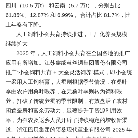
四川（10.5 万t） 和云南（5.7 万t），分别占比
61.85%、12.87% 和 6.99%， 合计占比 81.7%，比
上年略有下降。
人工饲料小蚕共育持续推进，工厂化养蚕规模
继续扩大
2025 年，人工饲料小蚕共育在全国各地的推广
应用有所增加。江苏鑫缘茧丝绸集团股份有限公司
推广“小蚕饲料共育 + 大蚕灵活饲养”模式，即小蚕统
一采用人工饲料育，大蚕则根据季节情况，在桑叶
季由农户用桑叶喂养，在无桑叶季则转为饲料喂
养，打破了传统养蚕的季节限制，有效盘活了农村
闲置蚕房和富余劳动力，显著提升了资源利用效
率，为蚕农及返乡人员开辟了持续稳定的增收新渠
道。浙江巴贝集团的陌桑现代茧业有限公司 2025 年