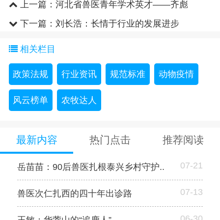
上一篇：
河北省兽医青年学术英才——齐彪
下一篇：
刘长浩：长情于行业的发展进步
相关栏目
政策法规
行业资讯
规范标准
动物疫情
风云榜单
农牧达人
最新内容
热门点击
推荐阅读
07-21
岳苗苗：90后兽医扎根泰兴乡村守护..
07-13
兽医次仁扎西的四十年出诊路
06-30