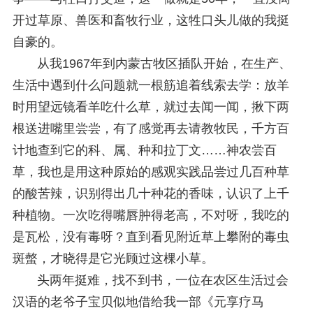
开过草原、兽医和畜牧行业，这牲口头儿做的我挺
自豪的。
从我1967年到内蒙古牧区插队开始，在生产、
生活中遇到什么问题就一根筋追着线索去学：放羊
时用望远镜看羊吃什么草，就过去闻一闻，揪下两
根送进嘴里尝尝，有了感觉再去请教牧民，千方百
计地查到它的科、属、种和拉丁文……神农尝百
草，我也是用这种原始的感观实践品尝过几百种草
的酸苦辣，识别得出几十种花的香味，认识了上千
种植物。一次吃得嘴唇肿得老高，不对呀，我吃的
是瓦松，没有毒呀？直到看见附近草上攀附的毒虫
斑螫，才晓得是它光顾过这棵小草。
头两年挺难，找不到书，一位在农区生活过会
汉语的老爷子宝贝似地借给我一部《元享疗马