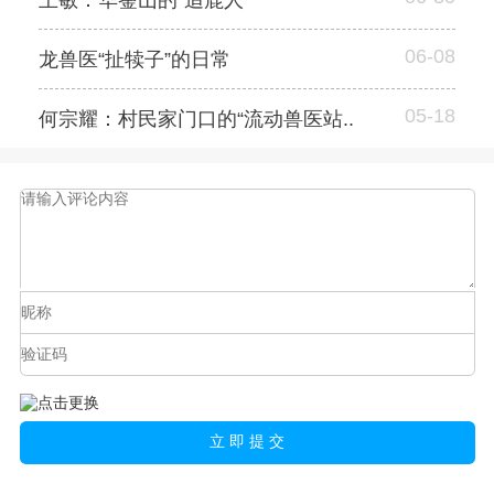
王敏：华蓥山的“追鹿人”
06-08
龙兽医“扯犊子”的日常
05-18
何宗耀：村民家门口的“流动兽医站..