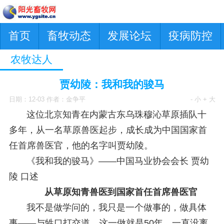
首页
畜牧动态
发展论坛
疫病防控
农牧达人
贾幼陵：我和我的骏马
日期：12-03 作者：金争平
- 小
+ 大
这位北京知青在内蒙古东乌珠穆沁草原插队十
多年，从一名草原兽医起步，成长成为中国国家首
任首席兽医官，他的名字叫贾幼陵。
《我和我的骏马》——
中国马业协会会长 贾幼
陵 口述
从草原知青兽医到国家首任首席兽医官
我不是做学问的，我只是一个做事的，做具体
事——与牲口打交道，这一做就是50年，一直没离