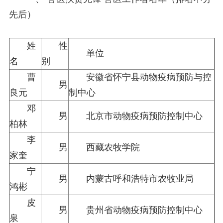
先后）
姓
性
单位
名
别
曹
安徽省怀宁县动物疫病预防与控
男
良元
制中心
邓
男
北京市动物疫病预防控制中心
柏林
李
男
西藏农牧学院
家奎
宁
男
内蒙古呼和浩特市农牧业局
鸿彬
皮
男
贵州省动物疫病预防控制中心
泉