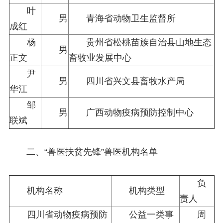
叶
男
青海省动物卫生监督所
成红
杨
贵州省松桃苗族自治县山地生态
男
正文
畜牧业发展中心
尹
男
四川省兴文县畜牧水产局
华江
邹
男
广西动物疫病预防控制中心
联斌
二、“兽医扶贫先锋”兽医机构名单
负
机构名称
机构类型
责人
四川省动物疫病预防
公益一类事
周