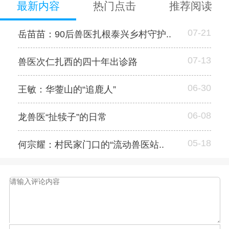
最新内容
热门点击
推荐阅读
07-21
岳苗苗：90后兽医扎根泰兴乡村守护..
07-13
兽医次仁扎西的四十年出诊路
06-30
王敏：华蓥山的“追鹿人”
06-08
龙兽医“扯犊子”的日常
05-18
何宗耀：村民家门口的“流动兽医站..