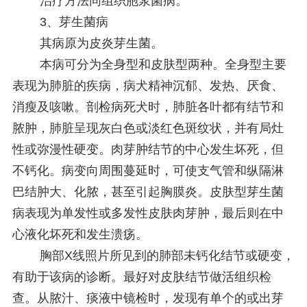
治疗方法同组织胞浆菌病。
3、芽生菌病
其病原为皮炎芽生菌。
本病可分为全身型和皮肤型两种。全身型主要
表现为肺脏的疾病，病犬精神沉郁、发热、厌食、
消瘦及咳嗽。剖检病死犬时，肺脏各叶都有结节和
脓肿，肺脏呈现灰白色或淡红色斑纹状，并有局灶
性或弥漫性硬变。肉芽肿结节的中心发生坏死，但
不钙化。病变向周围蔓延时，可使支气管和纵隔淋
巴结肿大、化脓，甚至引起胸膜炎。皮肤型芽生菌
病表现为单发性或多发性皮肤肉芽肿，最后则在中
心液化坏死和发生溃疡。
胸部X线照片所见到的肺部未钙化结节或硬变，
有助于该病的诊断。最好对皮肤结节做活组织检
查。从脓汁、痰液中镜检时，发现有单个的或出芽