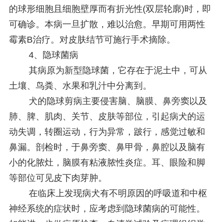
的球形细胞且细胞壁厚而有折光性(双层轮廓)时，即
可确诊。本病一旦扩散，难以治愈。早期可用两性
霉素B治疗。对皮肤结节可施行手术摘除。
4、隐球菌病
其病原为新型隐球菌，它存在于泥土中，可从
土壤、鸟粪、水果和乳汁中分离到。
犬的隐球剪病主要侵害脑、脑膜、鼻旁窦以及
肺、脾、肌肉、关节、皮肤等部位，引起病犬的运
动失调，转圈运动，行为异常，跛行，感觉过敏和
鼻漏。剖检时，于鼻旁窦、鼻甲骨，鼻腔以及脑有
小的化脓灶，脑膜有粘液脓性炎症。耳、眼险和脚
等部位可见皮下肉芽肿。
在临床上发现病犬有不明原因的呼吸道和中枢
神经系统的症状时，应考虑到隐球菌病的可能性。