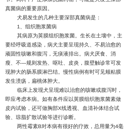
真菌病的重要原因。
犬易发生的几种主要深部真菌病是：
1、组织胞浆菌病
其病原为荚膜组织胞浆菌。生长在土壤中，主
要经呼吸道感染，病犬主要呈现持久、不易治愈的
顽固性咳嗽和腹泻，无痰液排出。病犬厌食、消
瘦、不—规则发热、呕吐、皮炎，腹壁触诊常可发
现肿大的肠系膜淋巴结。慢性病例有时可见颊粘膜
发生溃疡，扁桃体肿大。
临床上发现犬呈现难以治愈的咳嗽或腹泻时，
即应考虑本病。如有条件应以荚膜组织胞浆菌素做
皮内试验，还可做胸部X线透视、血清补体结合试
验、琼脂扩散试验等进行诊断。
两性霉素B对本病有很好的疗效，总用量为4毫