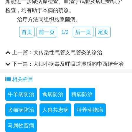
如能进一步做病原检查、血清学试验及病理组织学
检查，均有助于本病的确诊。
治疗方法同组织胞浆菌病。
首页
前一页
1/2
后一页
尾页
上一篇：
犬传染性气管支气管炎的诊治
下一篇：
犬细小病毒及呼吸道混感的中西结合治
疗
相关栏目
牛羊病防治
禽病防治
猪病防治
犬猫病防治
人兽共患病
特养动物病
马属牲畜病