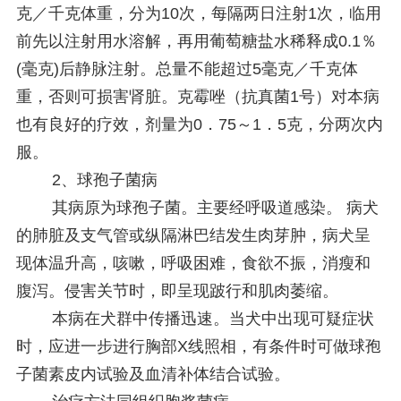
克／千克体重，分为10次，每隔两日注射1次，临用
前先以注射用水溶解，再用葡萄糖盐水稀释成0.1％
(毫克)后静脉注射。总量不能超过5毫克／千克体
重，否则可损害肾脏。克霉唑（抗真菌1号）对本病
也有良好的疗效，剂量为0．75～1．5克，分两次内
服。
2、球孢子菌病
其病原为球孢子菌。主要经呼吸道感染。 病犬
的肺脏及支气管或纵隔淋巴结发生肉芽肿，病犬呈
现体温升高，咳嗽，呼吸困难，食欲不振，消瘦和
腹泻。侵害关节时，即呈现跛行和肌肉萎缩。
本病在犬群中传播迅速。当犬中出现可疑症状
时，应进一步进行胸部X线照相，有条件时可做球孢
子菌素皮内试验及血清补体结合试验。