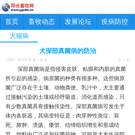
首页
畜牧动态
发展论坛
疫病防控
犬猫病
犬深部真菌病的防治
日期：09-19 作者：佚名
- 小
+ 大
深部真菌病是指侵害皮肤、粘膜和内脏的真菌
所引起的感染。病原菌的种类有很多种。这些病原
菌广泛存在于土壤、动物粪便、乳汁中，犬主要通
过接触污染的土壤或经呼吸道、消化道而感染，只
有少数真菌具有接触传染性。深部真菌病可发生于
体内各脏器，其病变特征是：肉芽肿性炎症、坏
死、脓肿、溃疡、痿管、结缔组织增生和形成结
节。饲料中广泛添加抗菌药物，可能是犬发生深部