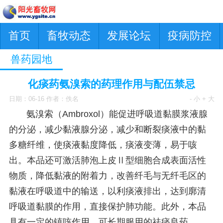
首页
畜牧动态
发展论坛
疫病防控
兽药园地
化痰药氨溴索的药理作用与配伍禁忌
日期：06-16 作者：佚名
- 小
+ 大
氨溴索（Ambroxol）能促进呼吸道黏膜浆液腺
的分泌，减少黏液腺分泌，减少和断裂痰液中的黏
多糖纤维，使痰液黏度降低，痰液变薄，易于咳
出。本品还可激活肺泡上皮Ⅱ型细胞合成表面活性
物质，降低黏液的附着力，改善纤毛与无纤毛区的
黏液在呼吸道中的输送，以利痰液排出，达到廓清
呼吸道黏膜的作用，直接保护肺功能。此外，本品
具有一定的镇咳作用，可长期服用的祛痰良药。