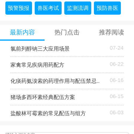
预警预报
兽医考试
监测流调
预防兽医
最新内容
热门点击
推荐阅读
07-24
氯前列醇钠三大应用场景
06-22
家禽常见疾病用药配方
06-16
化痰药氨溴索的药理作用与配伍禁忌..
06-15
猪场多西环素经典配伍方案
06-03
盐酸林可霉素的常见配伍与组方