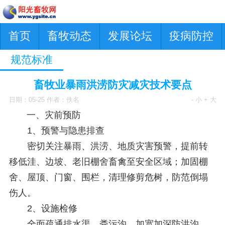
首页
畜牧动态
发展论坛
疫病防控
规范标准
畜牧业暴雨洪涝防灾减灾技术要点
日期：05-25 作者：佚名
- 小
+ 大
一、灾前预防
1、预警与隐患排查
密切关注暴雨、洪涝、地质灾害预警，提前转
移低洼、边坡、老旧棚舍畜禽至安全区域；加固棚
舍、屋顶、门窗、围栏，清理修剪危树，防范倒塌
伤人。
2、设施检修
全面疏通排水渠、粪污沟，加宽加深防洪沟，