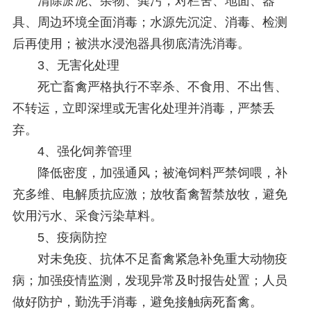
清除淤泥、杂物、粪污，对栏舍、地面、器
具、周边环境全面消毒；水源先沉淀、消毒、检测
后再使用；被洪水浸泡器具彻底清洗消毒。
3、无害化处理
死亡畜禽严格执行不宰杀、不食用、不出售、
不转运，立即深埋或无害化处理并消毒，严禁丢
弃。
4、强化饲养管理
降低密度，加强通风；被淹饲料严禁饲喂，补
充多维、电解质抗应激；放牧畜禽暂禁放牧，避免
饮用污水、采食污染草料。
5、疫病防控
对未免疫、抗体不足畜禽紧急补免重大动物疫
病；加强疫情监测，发现异常及时报告处置；人员
做好防护，勤洗手消毒，避免接触病死畜禽。