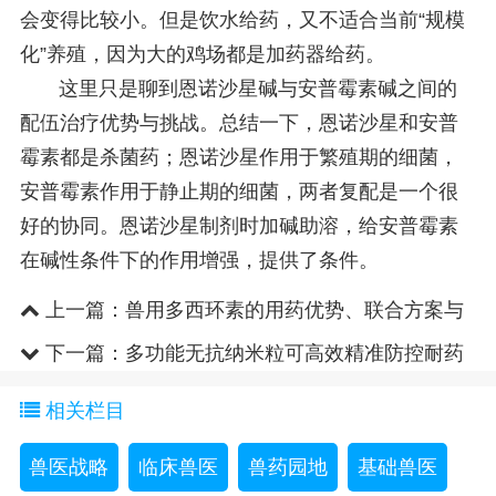
会变得比较小。但是饮水给药，又不适合当前“规模
化”养殖，因为大的鸡场都是加药器给药。
这里只是聊到恩诺沙星碱与安普霉素碱之间的
配伍治疗优势与挑战。总结一下，恩诺沙星和安普
霉素都是杀菌药；恩诺沙星作用于繁殖期的细菌，
安普霉素作用于静止期的细菌，两者复配是一个很
好的协同。恩诺沙星制剂时加碱助溶，给安普霉素
在碱性条件下的作用增强，提供了条件。
上一篇：
兽用多西环素的用药优势、联合方案与
禁忌
下一篇：
多功能无抗纳米粒可高效精准防控耐药
菌
相关栏目
兽医战略
临床兽医
兽药园地
基础兽医