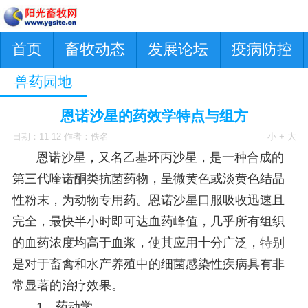
首页
畜牧动态
发展论坛
疫病防控
兽药园地
恩诺沙星的药效学特点与组方
日期：11-12 作者：佚名
- 小
+ 大
恩诺沙星，又名乙基环丙沙星，是一种合成的
第三代喹诺酮类抗菌药物，呈微黄色或淡黄色结晶
性粉末，为动物专用药。恩诺沙星口服吸收迅速且
完全，最快半小时即可达血药峰值，几乎所有组织
的血药浓度均高于血浆，使其应用十分广泛，特别
是对于畜禽和水产养殖中的细菌感染性疾病具有非
常显著的治疗效果。
1、药动学