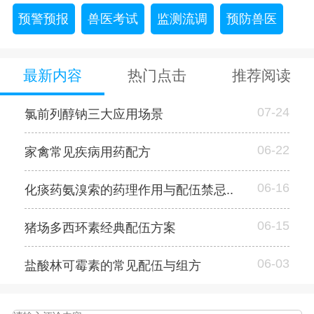
预警预报
兽医考试
监测流调
预防兽医
最新内容
热门点击
推荐阅读
07-24
氯前列醇钠三大应用场景
06-22
家禽常见疾病用药配方
06-16
化痰药氨溴索的药理作用与配伍禁忌..
06-15
猪场多西环素经典配伍方案
06-03
盐酸林可霉素的常见配伍与组方