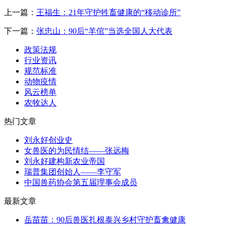
上一篇：
王福生：21年守护牲畜健康的“移动诊所”
下一篇：
张忠山：90后“羊倌”当选全国人大代表
政策法规
行业资讯
规范标准
动物疫情
风云榜单
农牧达人
热门文章
刘永好创业史
女兽医的为民情结——张远梅
刘永好建构新农业帝国
瑞普集团创始人——李守军
中国兽药协会第五届理事会成员
最新文章
岳苗苗：90后兽医扎根泰兴乡村守护畜禽健康