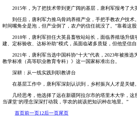
2015年，为了把技术带到更广阔的基层，唐利军报考了
到任后，唐利军力推乌骨鸡养殖产业，手把手教农户技术。
时间嘴角全是泡，但产业倒了，农户的信任就没了。”靠着这
2018年，唐利军担任大英县畜牧站站长，面临养殖场升
建、定标验收、达标补助”模式，虽面临诸多质疑，但他坚信自
2021年，唐利军当选中国科协“十大”代表，2023年
教学标准（高等职业教育专科）》这一国家标准出台。
深耕：从一线实践到职教讲台
在基层工作中，唐利军深刻认识到，乡村振兴人才是关键
几经思考，他选择了远在新疆阿拉尔市的塔里木大学，这
当课堂’的理念深深打动我，学农的就该把知识种在地里。”
首页
前一页
1
2
后一页
尾页