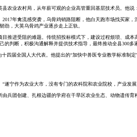
大英县农业农村局，从年薪可观的企业高管重回基层技术员。他说
2017年禽流感突袭，乌骨鸡销路阻断，他白天跑市场找买家，
股韧劲，大英乌骨鸡产业逐步走上正轨。
级项目推进受阻的难题。传统招投标模式下，建设过程烦琐、成本
己的判断，积极沟通解释并提供技术指导，最终推动全县300
被推选为十四届全国人大代表。他提出的“加快中兽医专业教学标准
。“遂宁作为农业大市，没有专门的农科院和农业院校，产业发展
所由兵团创建、扎根边疆的学府在干旱区农业生态、动物遗传育种