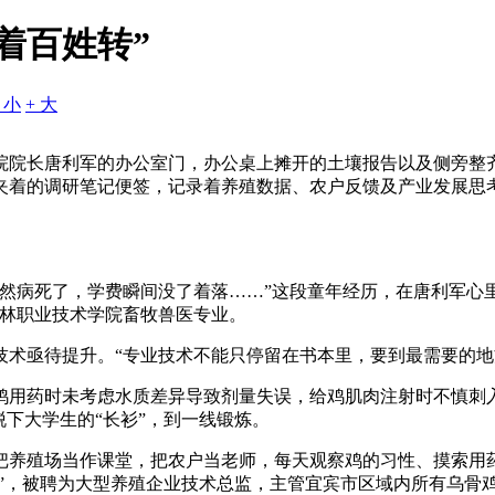
着百姓转”
- 小
+ 大
院院长唐利军的办公室门，办公桌上摊开的土壤报告以及侧旁整
夹着的调研笔记便签，记录着养殖数据、农户反馈及产业发展思
然病死了，学费瞬间没了着落……”这段童年经历，在唐利军心
农林职业技术学院畜牧兽医专业。
技术亟待提升。“专业技术不能只停留在书本里，要到最需要的地
鸡用药时未考虑水质差异导致剂量失误，给鸡肌肉注射时不慎刺入
脱下大学生的“长衫”，到一线锻炼。
把养殖场当作课堂，把农户当老师，每天观察鸡的习性、摸索用
令”，被聘为大型养殖企业技术总监，主管宜宾市区域内所有乌骨