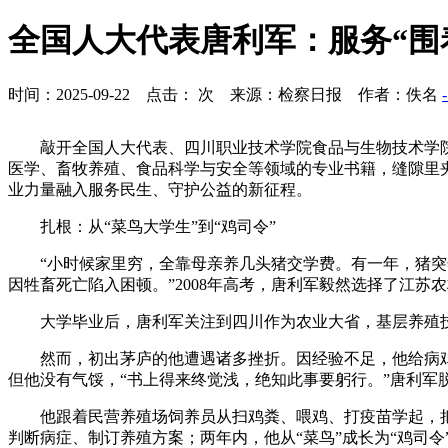
全国人大代表唐利军：服务“围
时间：2025-09-22 点击：
次 来源：检察日报 作者：佚名
敲开全国人大代表、四川职业技术学院食品与生物技术学
医学、畜牧养殖、食品科学与安全等领域的专业书籍，缝隙里
业力量融入服务民生、守护公益的新征程。
扎根：从“菜鸟大学生”到“鸡司令”
“小时候家里穷，全靠母亲养几头猪交学费。有一年，猪突
因牲畜死亡陷入困顿。”2008年高考，唐利军毅然选择了江苏
大学毕业后，唐利军关注到四川作为农业大省，基层养殖
然而，初出茅庐的他遭遇诸多挫折。因经验不足，他给病
但他没有气馁，“书上得来终觉浅，绝知此事要躬行。”唐利军
他跟着民营养殖场饲养员从扫鸡粪、喂鸡、打疫苗学起，
判断病症、制订养殖方案；两年内，他从“菜鸟”成长为“鸡司