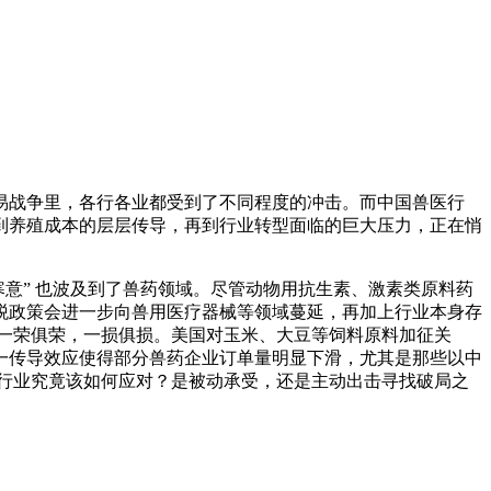
易战争里，各行各业都受到了不同程度的冲击。而中国兽医行
到养殖成本的层层传导，再到行业转型面临的巨大压力，正在悄
寒意” 也波及到了兽药领域。尽管动物用抗生素、激素类原料药
税政策会进一步向兽用医疗器械等领域蔓延，再加上行业本身存
一荣俱荣，一损俱损。美国对玉米、大豆等饲料原料加征关
一传导效应使得部分兽药企业订单量明显下滑，尤其是那些以中
行业究竟该如何应对？是被动承受，还是主动出击寻找破局之