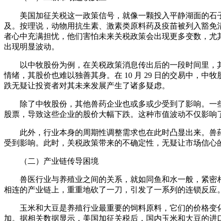
美国加征关税这一政策信号，就像一颗投入平静湖面的石子
及。按理说，动物用抗生素、激素类原料药及疫苗被列入豁免
者心中充满担忧，他们害怕未来关税政策会出现更多变数，尤
出现明显波动。
以中牧股份为例，在关税政策消息传出后的一段时间里，
情绪，其股价也难以独善其身。在 10 月 29 日的交易中，中牧股份的股
跌无疑让投资者对其未来发展产生了诸多疑虑。
除了中牧股份，其他兽药企业也或多或少受到了影响。一
股票，导致这些企业的股价大幅下跌。这种市值波动不仅影响
此外，行业本身的周期性调整需求也在此时凸显出来。兽
受到影响。此时，关税政策带来的不确定性，无疑让市场信心
（二）产业链传导困境
兽医行业与养殖业之间的关系，就如同鱼和水一般，紧密
相连的产业链上，重重地砍了一刀，引发了一系列的连锁反应
玉米和大豆是养殖行业最重要的饲料原料，它们的价格变
加。据相关数据显示，美国加征关税后，国内玉米和大豆的进口价