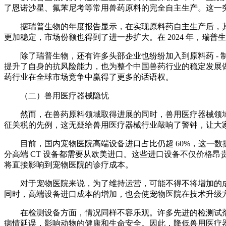
了恩诺沙星、氟苯尼考等常用兽药原料的完全自主生产。这一
据瑞普生物的年度报告显示，在实现原料药自主生产后，其生
更加稳定，市场份额也得到了进一步扩大。在 2024 年，瑞普生
除了瑞普生物，还有许多头部企业也纷纷加入到原料药 -
提升了自身的抗风险能力，也为整个中国兽药行业的稳定发展
药行业在全球市场竞争中赢得了更多的话语权。
（二）兽用医疗器械隐忧
然而，在兽药原料领域取得进展的同时，兽用医疗器械领
征关税的先例，这无疑给兽用医疗器械行业敲响了警钟，让大
目前，国内宠物医院高端设备进口占比仍超 60%，这一
分高端 CT 设备都需要从欧美进口。这些进口设备不仅价格
将直接影响到宠物医院的诊疗成本。
对于宠物医院来说，为了维持运营，可能不得不将增加的
同时，高端设备进口成本的增加，也会使宠物医院在技术升级
在检测设备方面，情况同样不容乐观。许多先进的检测试
病情延误，影响动物的健康和生命安全。因此，降低兽用医疗