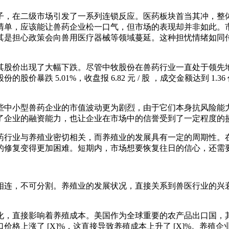
，在二级市场引发了一系列连锁反应。医药板块首当其冲，整体呈
清单，应该能让兽药企业松一口气，但市场的表现却并非如此。
其是担心政策会向兽用医疗器械等领域蔓延。这种担忧情绪如同
其股价出现了大幅下跌。尽管中牧股份在兽药行业一直处于领先
价暴跌 5.01%，收盘报 6.82 元 / 股 ，成交金额达到 1.3
些中小型兽药企业的市值波动更为剧烈，由于它们本身抗风险能
了企业的融资能力，也让企业在市场中的信誉受到了一定程度的
药行业与养殖业密切相关，而养殖业的发展具有一定的周期性。
的修复变得更加困难。短期内，市场想要恢复往日的信心，还需
相连，不可分割。养殖业的发展状况，直接关系到兽医行业的兴
。
化，直接影响着养殖成本。美国作为全球重要的农产品出口国，
格上涨了 [X]%，这直接导致养殖成本上升了 [X]%。养