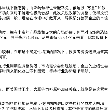
现下挫态势，而兽药领域也未能幸免，被这股 “寒意” 所波
市场向来对不确定性极为敏感，此次关税政策的调整，使得投资
传染病一般，迅速在市场中扩散开来，导致部分兽药企业的市值
地位，拥有丰富的产品线和庞大的市场份额，但面对市场的恐慌
6 亿元，换手率为 1.91%。从总市值 69.64 亿元来看，此次股价下
力较弱，在市场不确定性增加的情况下，投资者纷纷选择抛售其
损害。
在行业周期性调整阶段，市场需求会出现波动，企业的业绩也会
要时间来消化这些不利因素，等待行业形势逐渐明朗。
衰。而美国对玉米、大豆等饲料原料加征关税，就像是在这紧密
其对饲料原料加征关税，使得国内进口这些原料的成本大幅增
殖企业为了控制成本，不得不采取各种措施，其中最直接的就是压缩