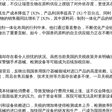
突破，不仅让瑞普生物在原料供应上摆脱了对外依存度，更使其
产成本降低了 [X]%，产品利润率提高了 [X] 个百分点。
物的销售额同比增长了 [X]%，其中原料药 - 制剂一体化产品的销
 制剂一体化布局的行列中来。他们通过垂直整合，不断优化产
做出了重要贡献。如今，中国兽药原料的自主供应能力正在不断
域却存在着令人担忧的状况。虽然当前美国的关税政策并未明确
家警惕手术器械、检测设备等可能成为后续加税目标。
数据背后，反映出我国兽用医疗器械领域对进口产品的高度依赖。以
昂贵，而且在售后服务、技术支持等方面存在诸多不便。一旦关
成本转嫁给消费者，导致宠物诊疗费用大幅上涨。这不仅会降低
方面面临更大的压力。由于资金有限，医院可能无法及时更新设
剂和设备依赖进口，关税的增加将使得检测成本上升，检测效率
器械的进口依赖，加快国产设备的研发和生产，已成为我国兽医