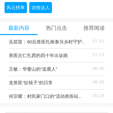
风云榜单
农牧达人
最新内容
热门点击
推荐阅读
07-21
岳苗苗：90后兽医扎根泰兴乡村守护..
07-13
兽医次仁扎西的四十年出诊路
06-30
王敏：华蓥山的“追鹿人”
06-08
龙兽医“扯犊子”的日常
05-18
何宗耀：村民家门口的“流动兽医站..