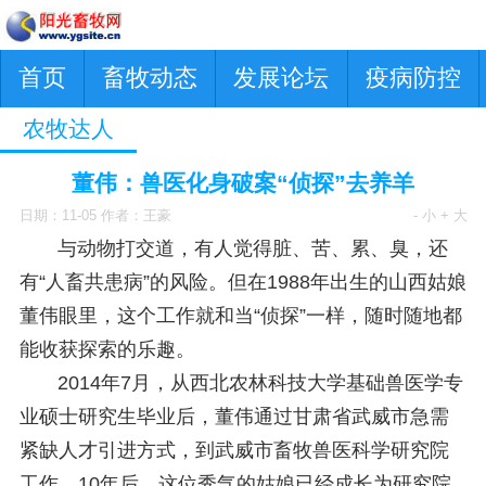
首页
畜牧动态
发展论坛
疫病防控
农牧达人
董伟：兽医化身破案“侦探”去养羊
日期：11-05 作者：王豪
- 小
+ 大
与动物打交道，有人觉得脏、苦、累、臭，还
有“人畜共患病”的风险。但在1988年出生的山西姑娘
董伟眼里，这个工作就和当“侦探”一样，随时随地都
能收获探索的乐趣。
2014年7月，从西北农林科技大学基础兽医学专
业硕士研究生毕业后，董伟通过甘肃省武威市急需
紧缺人才引进方式，到武威市畜牧兽医科学研究院
工作。10年后，这位秀气的姑娘已经成长为研究院