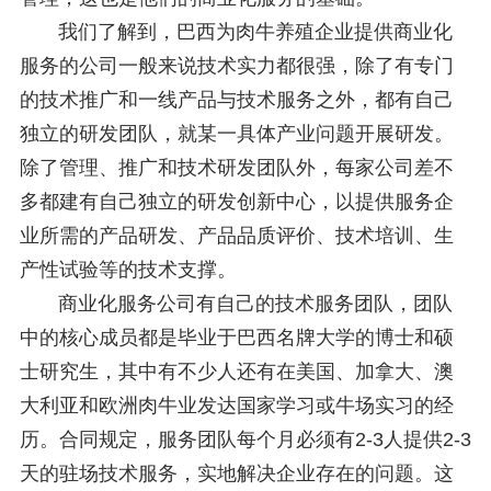
我们了解到，巴西为肉牛养殖企业提供商业化
服务的公司一般来说技术实力都很强，除了有专门
的技术推广和一线产品与技术服务之外，都有自己
独立的研发团队，就某一具体产业问题开展研发。
除了管理、推广和技术研发团队外，每家公司差不
多都建有自己独立的研发创新中心，以提供服务企
业所需的产品研发、产品品质评价、技术培训、生
产性试验等的技术支撑。
商业化服务公司有自己的技术服务团队，团队
中的核心成员都是毕业于巴西名牌大学的博士和硕
士研究生，其中有不少人还有在美国、加拿大、澳
大利亚和欧洲肉牛业发达国家学习或牛场实习的经
历。合同规定，服务团队每个月必须有2-3人提供2-3
天的驻场技术服务，实地解决企业存在的问题。这