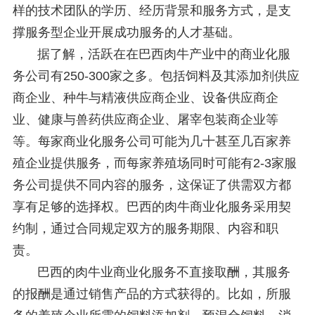
样的技术团队的学历、经历背景和服务方式，是支
撑服务型企业开展成功服务的人才基础。
据了解，活跃在在巴西肉牛产业中的商业化服
务公司有250-300家之多。包括饲料及其添加剂供应
商企业、种牛与精液供应商企业、设备供应商企
业、健康与兽药供应商企业、屠宰包装商企业等
等。每家商业化服务公司可能为几十甚至几百家养
殖企业提供服务，而每家养殖场同时可能有2-3家服
务公司提供不同内容的服务，这保证了供需双方都
享有足够的选择权。巴西的肉牛商业化服务采用契
约制，通过合同规定双方的服务期限、内容和职
责。
巴西的肉牛业商业化服务不直接取酬，其服务
的报酬是通过销售产品的方式获得的。比如，所服