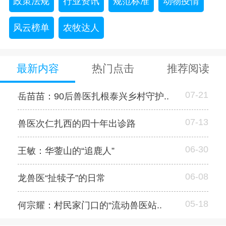
政策法规
行业资讯
规范标准
动物疫情
风云榜单
农牧达人
最新内容
热门点击
推荐阅读
07-21
岳苗苗：90后兽医扎根泰兴乡村守护..
07-13
兽医次仁扎西的四十年出诊路
06-30
王敏：华蓥山的“追鹿人”
06-08
龙兽医“扯犊子”的日常
05-18
何宗耀：村民家门口的“流动兽医站..