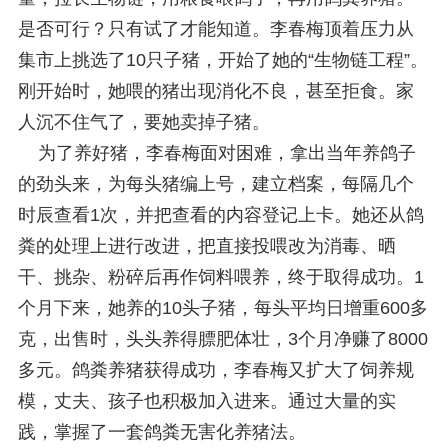
是否可行？只有试了才能知道。李春梅顶着压力从
集市上挑选了10只子猪，开始了她的“生物链工程”。
刚开始时，她喂的猪出现消化不良，甚至拒食。家
人沉不住气了，要她卖掉子猪。
为了养好猪，李春梅面对困难，拿出当年养鸽子
的劲头来，为每头猪编上号，建立档案，每隔几个
时辰查看1次，并把查看的内容登记上卡。她还从鸽
粪的处理上进行改进，把直接投喂改为消毒、晒
干、挑杂、粉碎后再作饲料喂养，终于取得成功。1
个月下来，她养的10头子猪，每头平均日增重600多
克，出售时，头头养得膘肥体壮，3个月净赚了8000
多元。鸽粪养猪获得成功，李春梅又扩大了饲养规
模，丈夫、孩子也积极加入进来。通过大量的实
践，掌握了一套鸽粪无害化养猪法。