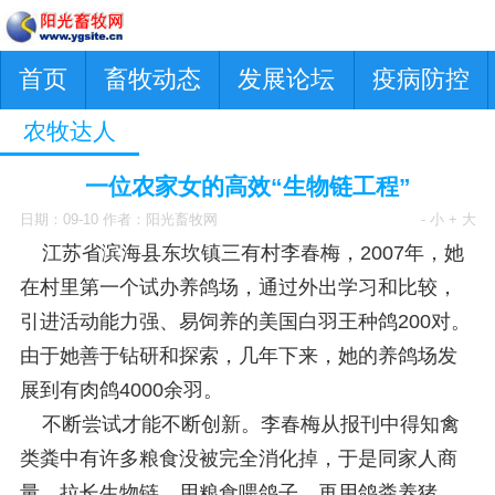
首页
畜牧动态
发展论坛
疫病防控
农牧达人
一位农家女的高效“生物链工程”
日期：09-10 作者：阳光畜牧网
- 小
+ 大
江苏省滨海县东坎镇三有村李春梅，2007年，她
在村里第一个试办养鸽场，通过外出学习和比较，
引进活动能力强、易饲养的美国白羽王种鸽200对。
由于她善于钻研和探索，几年下来，她的养鸽场发
展到有肉鸽4000余羽。
不断尝试才能不断创新。李春梅从报刊中得知禽
类粪中有许多粮食没被完全消化掉，于是同家人商
量，拉长生物链，用粮食喂鸽子，再用鸽粪养猪。