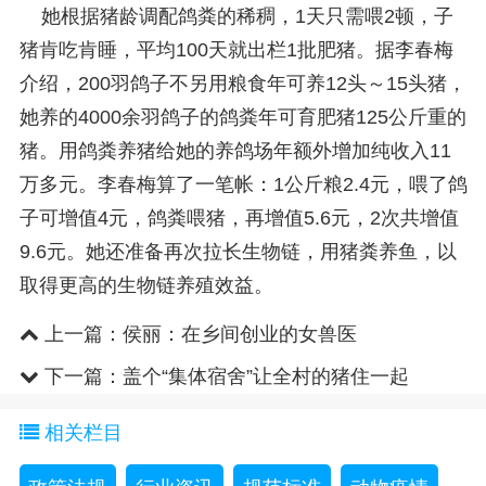
她根据猪龄调配鸽粪的稀稠，1天只需喂2顿，子
猪肯吃肯睡，平均100天就出栏1批肥猪。据李春梅
介绍，200羽鸽子不另用粮食年可养12头～15头猪，
她养的4000余羽鸽子的鸽粪年可育肥猪125公斤重的
猪。用鸽粪养猪给她的养鸽场年额外增加纯收入11
万多元。李春梅算了一笔帐：1公斤粮2.4元，喂了鸽
子可增值4元，鸽粪喂猪，再增值5.6元，2次共增值
9.6元。她还准备再次拉长生物链，用猪粪养鱼，以
取得更高的生物链养殖效益。
上一篇：
侯丽：在乡间创业的女兽医
下一篇：
盖个“集体宿舍”让全村的猪住一起
相关栏目