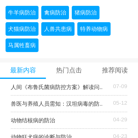
牛羊病防治
禽病防治
猪病防治
犬猫病防治
人兽共患病
特养动物病
马属牲畜病
最新内容
热门点击
推荐阅读
07-09
人间《布鲁氏菌病防控方案》解读问..
05-12
兽医与养殖人员需知：汉坦病毒的防..
04-29
动物结核病的防治
04-23
动物狂犬病的诊断与防治