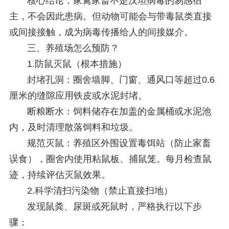
核心结论：家禽家畜不是汉坦病毒的易感宿
主，不会因此患病。但动物可能会与带毒鼠类直接
或间接接触，成为病毒传播给人的间接媒介。
三、养殖场怎么预防？
1.防鼠灭鼠（根本措施）
封堵孔洞：圈舍墙脚、门窗、通风口等超过0.6
厘米的缝隙应用铁皮或水泥封堵。
断粮断水：饲料储存在加盖的金属桶或水泥池
内，及时清理散落饲料和垃圾。
规范灭鼠：养殖区外围设置毒饵站（防止家畜
误食），圈舍内使用粘鼠板、捕鼠笼。每月检查鼠
迹，持续评估灭鼠效果。
2.科学清扫污染物（禁止直接扫地）
发现鼠粪、尿斑或死鼠时，严格执行以下步
骤：