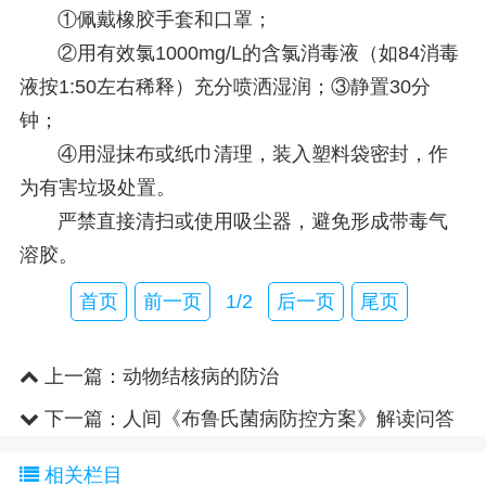
①佩戴橡胶手套和口罩；
②用有效氯1000mg/L的含氯消毒液（如84消毒
液按1:50左右稀释）充分喷洒湿润；③静置30分
钟；
④用湿抹布或纸巾清理，装入塑料袋密封，作
为有害垃圾处置。
严禁直接清扫或使用吸尘器，避免形成带毒气
溶胶。
首页
前一页
1/2
后一页
尾页
上一篇：
动物结核病的防治
下一篇：
人间《布鲁氏菌病防控方案》解读问答
相关栏目