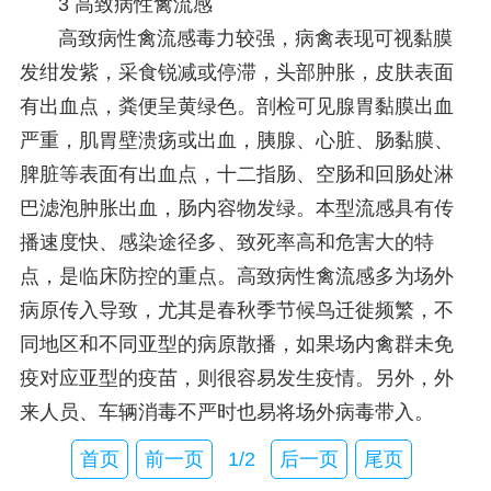
3 高致病性禽流感
高致病性禽流感毒力较强，病禽表现可视黏膜
发绀发紫，采食锐减或停滞，头部肿胀，皮肤表面
有出血点，粪便呈黄绿色。剖检可见腺胃黏膜出血
严重，肌胃壁溃疡或出血，胰腺、心脏、肠黏膜、
脾脏等表面有出血点，十二指肠、空肠和回肠处淋
巴滤泡肿胀出血，肠内容物发绿。本型流感具有传
播速度快、感染途径多、致死率高和危害大的特
点，是临床防控的重点。高致病性禽流感多为场外
病原传入导致，尤其是春秋季节候鸟迁徙频繁，不
同地区和不同亚型的病原散播，如果场内禽群未免
疫对应亚型的疫苗，则很容易发生疫情。另外，外
来人员、车辆消毒不严时也易将场外病毒带入。
首页
前一页
1/2
后一页
尾页