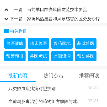
上一篇：
当前羊口蹄疫风险防范技术要点
下一篇：
家禽风热感冒和风寒感冒的区分及诊疗
相关栏目
兽医战略
临床兽医
兽药园地
基础兽医
预警预报
兽医考试
监测流调
预防兽医
最新内容
热门点击
推荐阅读
08-03
八类败血症猪病对照辨别
07-21
当前鸡肠毒治疗的药物组方缺陷与建..