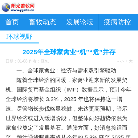
首页
畜牧动态
发展论坛
疫病防控
环球视野
2025年全球家禽业“机”“危”并存
日期：01-08 作者：豆包
- 小
+ 大
一、全球家禽业：经济与需求双引擎驱动
随着全球经济的回暖，家禽业迎来新的发展契
机。国际货币基金组织（IMF）数据显示，预计今年
全球经济将增长 3.2%，2025 年也将保持这一增
速。尽管增长步伐略显稳健，未达更高预期，暗示
世界经济或进入缓增阶段，但整体向好趋势依然为
家禽业奠定了发展基石。通胀方面，好消息接踵而
至，预计通货膨胀率将从今年的 5.8% 降至 2025 年