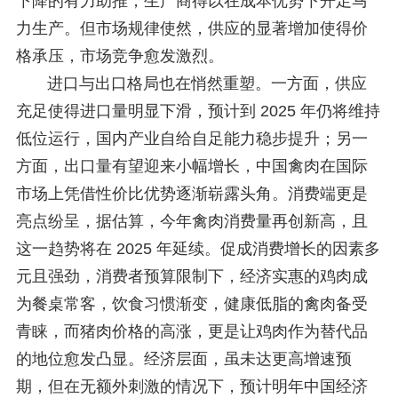
下降的有力助推，生产商得以在成本优势下开足马
力生产。但市场规律使然，供应的显著增加使得价
格承压，市场竞争愈发激烈。
进口与出口格局也在悄然重塑。一方面，供应
充足使得进口量明显下滑，预计到 2025 年仍将维持
低位运行，国内产业自给自足能力稳步提升；另一
方面，出口量有望迎来小幅增长，中国禽肉在国际
市场上凭借性价比优势逐渐崭露头角。消费端更是
亮点纷呈，据估算，今年禽肉消费量再创新高，且
这一趋势将在 2025 年延续。促成消费增长的因素多
元且强劲，消费者预算限制下，经济实惠的鸡肉成
为餐桌常客，饮食习惯渐变，健康低脂的禽肉备受
青睐，而猪肉价格的高涨，更是让鸡肉作为替代品
的地位愈发凸显。经济层面，虽未达更高增速预
期，但在无额外刺激的情况下，预计明年中国经济