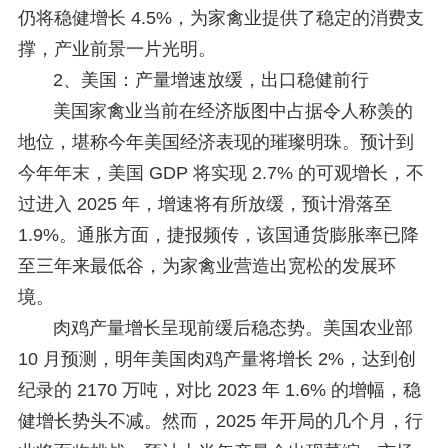
仍将稳健增长 4.5%，为家禽业提供了稳定的消费支
撑，产业前景一片光明。
2、美国：产量增速放缓，出口稳健前行
美国家禽业当前在经济版图中占据令人称羡的
地位，堪称今年美国经济表现的璀璨明珠。预计到
今年年末，美国 GDP 将实现 2.7% 的可观增长，不
过进入 2025 年，增速将有所放缓，预计滑落至
1.9%。通胀方面，捷报频传，该国通货膨胀率已降
至三年来最低谷，为家禽业营造出宽松的发展环
境。
肉鸡产量增长呈现前缓后稳态势。美国农业部
10 月预测，明年美国肉鸡产量将增长 2%，达到创
纪录的 2170 万吨，对比 2023 年 1.6% 的增幅，稳
健增长势头不减。然而，2025 年开局的几个月，行