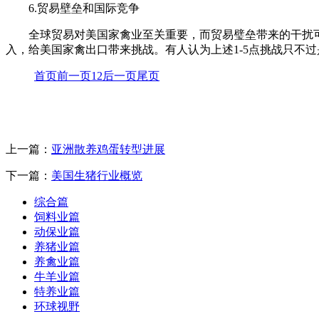
6.贸易壁垒和国际竞争
全球贸易对美国家禽业至关重要，而贸易璧垒带来的干扰
入，给美国家禽出口带来挑战。有人认为上述1-5点挑战只不
首页
前一页
1
2
后一页
尾页
上一篇：
亚洲散养鸡蛋转型进展
下一篇：
美国生猪行业概览
综合篇
饲料业篇
动保业篇
养猪业篇
养禽业篇
牛羊业篇
特养业篇
环球视野