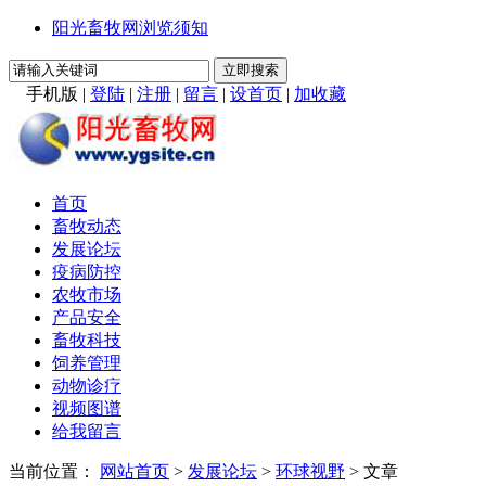
阳光畜牧网浏览须知
手机版
|
登陆
|
注册
|
留言
|
设首页
|
加收藏
首页
畜牧动态
发展论坛
疫病防控
农牧市场
产品安全
畜牧科技
饲养管理
动物诊疗
视频图谱
给我留言
当前位置：
网站首页
>
发展论坛
>
环球视野
> 文章