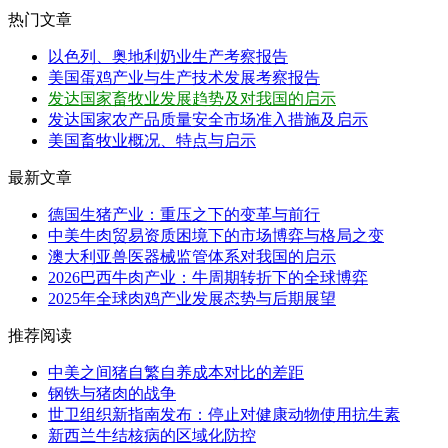
热门文章
以色列、奥地利奶业生产考察报告
美国蛋鸡产业与生产技术发展考察报告
发达国家畜牧业发展趋势及对我国的启示
发达国家农产品质量安全市场准入措施及启示
美国畜牧业概况、特点与启示
最新文章
德国生猪产业：重压之下的变革与前行
中美牛肉贸易资质困境下的市场博弈与格局之变
澳大利亚兽医器械监管体系对我国的启示
2026巴西牛肉产业：牛周期转折下的全球博弈
2025年全球肉鸡产业发展态势与后期展望
推荐阅读
中美之间猪自繁自养成本对比的差距
钢铁与猪肉的战争
世卫组织新指南发布：停止对健康动物使用抗生素
新西兰牛结核病的区域化防控