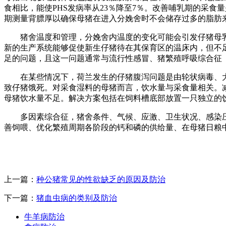
食相比，能使PHS发病率从23％降至7％。改善哺乳期的采
期测量背膘厚以确保母猪在进入分娩舍时不会储存过多的脂肪
猪舍温度和管理，分娩舍内温度的变化可能会引发仔猪母
新的生产系统能够促使新生仔猪待在其保育区的温床内，但不
足的问题，且这一问题通常与流行性感冒、猪繁殖呼吸综合征（P
在某些情况下，荷兰发生的仔猪腹泻问题是由轮状病毒、
致仔猪饿死。对采食湿料的母猪而言，饮水量与采食量相关。
母猪饮水量不足。解决方案包括在饲料槽底部放置一只独立的
多因素综合征，猪舍条件、气候、应激、卫生状况、感染
善饲喂、优化繁殖周期各阶段的钙和磷的供给量、在母猪日粮
上一篇：
种公猪常见的性欲缺乏的原因及防治
下一篇：
猪血虫病的类别及防治
牛羊病防治