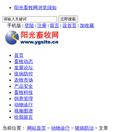
阳光畜牧网浏览须知
手机版
|
登陆
|
注册
|
留言
|
设首页
|
加收藏
首页
畜牧动态
发展论坛
疫病防控
农牧市场
产品安全
畜牧科技
饲养管理
动物诊疗
视频图谱
给我留言
当前位置：
网站首页
>
动物诊疗
>
猪病防治
> 文章