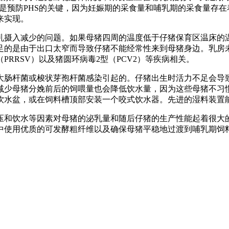
食量是预防PHS的关键，因为妊娠期的采食量和哺乳期的采食量存
来实现。
乳摄入减少的问题。如果母猪四周的温度低于仔猪保育区温床的
足的是由于出口太窄而导致仔猪不能经常性来到母猪身边。乳房
RRSV）以及猪圆环病毒2型（PCV2）等疾病相关。
大肠杆菌或梭状芽孢杆菌感染引起的。仔猪出生时活力不足会导
减少母猪分娩前后的饲喂量也会降低饮水量，因为这些母猪不习
饮水盆，或在饲料槽顶部安装一个咬式饮水器。先进的湿料装置
压和饮水等因素对母猪的泌乳量和随后仔猪的生产性能起着很大
中使用优质的可发酵粗纤维以及确保母猪平稳地过渡到哺乳期饲