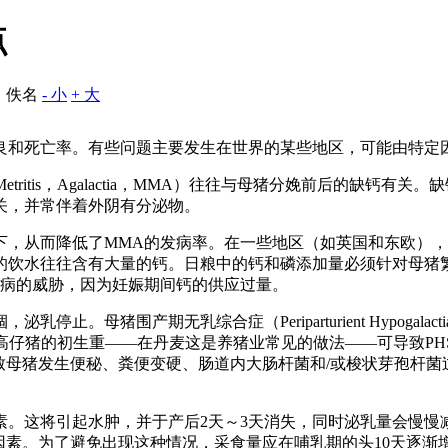
点
：佚名
- 小
+ 大
良和死亡率。有些问题主要发生在世界的某些地区，可能由特定
Metritis，Agalactia，MMA）往往与母猪分娩前后的
关，并常伴着外阴有分泌物。
以下，从而降低了MMA的发病率。在一些地区（如英国和东欧），高
地的饮水往往含有大量的钙。日粮中的钙和磷添加量必须针对母猪
该病的威胁，因为妊娠期间钙的供应过量。
。母猪围产期无乳综合症（Periparturient Hypogalac
提高仔猪的初生重——在丹麦这是养猪业常见的做法——可导致P
致母猪发生便秘、粪便变硬、肠道内大肠杆菌和/或梭状芽孢杆
素。这将引起水肿，并于产后2天～3天消失，同时泌乳量会慢慢
因素。为了避免出现这种情况，采食量应在哺乳期的头10天逐