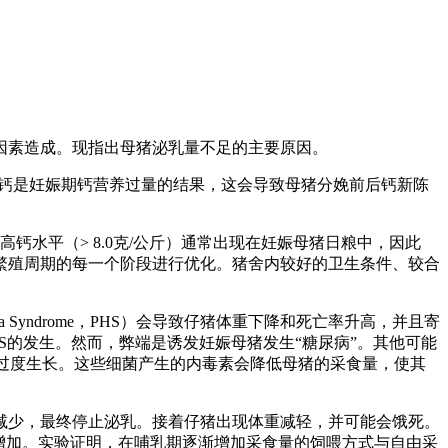
因素造成。现指出母猪泌乳量不足的主要原因。
缺钙有关。缺钙是妊娠期钙营养过量的结果，这会导致母猪分娩前后钙新陈
钙水平（> 8.0克/公斤）通常出现在妊娠母猪日粮中，因此
繁殖周期的每一个阶段进行优化。猪舍内较好的卫生条件、较合
tia Syndrome，PHS）会导致仔猪体重下降和死亡率升高，并且寄
HS的发生。然而，弊端是诱发妊娠母猪发生“糖尿病”。其他可能
菌过度生长。这些细菌产生的内毒素会降低母猪的采食量，使其
减少，最终停止泌乳。接着仔猪出现体重减轻，并可能会饿死。
渐增加。实验证明，在哺乳期逐渐增加采食量的饲喂方式与自由采