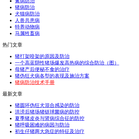
禽病防治
猪病防治
犬猫病防治
人兽共患病
特养动物病
马属牲畜病
热门文章
猪打架咬架的原因及防治
一个高蓝阴性猪场爆发高热病的综合防治（图）
母猪产后便秘不食的治疗
猪伪狂犬病各型的表现及施治方案
猪病防治技术手册
最新文章
猪圆环伪狂犬混合感染的防治
洪涝后猪场猪链球菌病的防控
夏季猪皮炎与肾病综合征的防控
猪呼吸困难的病因与防治
初生仔猪两大急症的特征及治疗