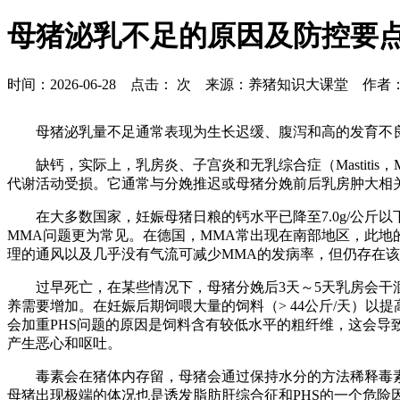
母猪泌乳不足的原因及防控要
时间：2026-06-28 点击：
次 来源：养猪知识大课堂 作者
母猪泌乳量不足通常表现为生长迟缓、腹泻和高的发育不
缺钙，实际上，乳房炎、子宫炎和无乳综合症（Mastitis，
代谢活动受损。它通常与分娩推迟或母猪分娩前后乳房肿大相
在大多数国家，妊娠母猪日粮的钙水平已降至7.0g/公斤
MMA问题更为常见。在德国，MMA常出现在南部地区，此
理的通风以及几乎没有气流可减少MMA的发病率，但仍存在
过早死亡，在某些情况下，母猪分娩后3天～5天乳房会干涸，泌乳停止
养需要增加。在妊娠后期饲喂大量的饲料（> 44公斤/天）以
会加重PHS问题的原因是饲料含有较低水平的粗纤维，这会导
产生恶心和呕吐。
毒素会在猪体内存留，母猪会通过保持水分的方法稀释毒
母猪出现极端的体况也是诱发脂肪肝综合征和PHS的一个危险