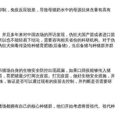
抑制，免疫反应较差，导致母猪奶水中的母源抗体含量有高有
。并且多年来对中国农场的拜访发现，伪狂犬国产苗或者进口苗
所以也不能轻易下结论，需要咨询相关省份的科研机构。对于伪
狂犬病毒传染给种猪育肥猪(后备猪)，当后备猪与种猪群并群
示猪场自身的生物安全防控出现疏漏，如果口蹄疫能够传入猪
苗，育肥猪最少打两次疫苗。打完疫苗，做好生物安全措施，并
株，验证是否可以通过现有的疫苗去控制，并判断是否需要研
猪场都拥有自己的核心种猪群，他们开始考虑将曾祖代、祖代种