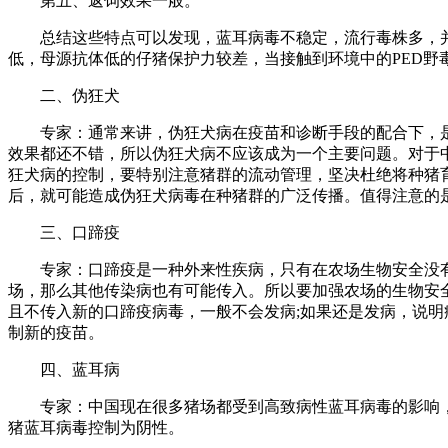
第五、返饲效果一般。
总结这些特点可以发现，蓝耳病毒不稳定，流行毒株多，
低，母源抗体低的仔猪保护力较差，当接触到环境中的PED野
二、
伪狂犬
专家：通常来讲，伪狂犬病在疫苗和诊断手段的配合下，
效果都还不错，所以伪狂犬病不应该成为一个主要问题。对于
狂犬病的控制，要特别注意猪群的流动管理，坚决杜绝将种猪
后，就可能造成伪狂犬病毒在种猪群的广泛传播。值得注意的
三、
口蹄疫
专家：口蹄疫是一种外来性疾病，只有在农场生物安全没
场，那么其他传染病也有可能传入。所以要加强农场的生物安
且不传入新的口蹄疫病毒，一般不会发病;如果还是发病，说
制新的疫苗。
四、
蓝耳病
专家：中国现在很多猪场都受到高致病性蓝耳病毒的影响
猪蓝耳病毒控制为阴性。