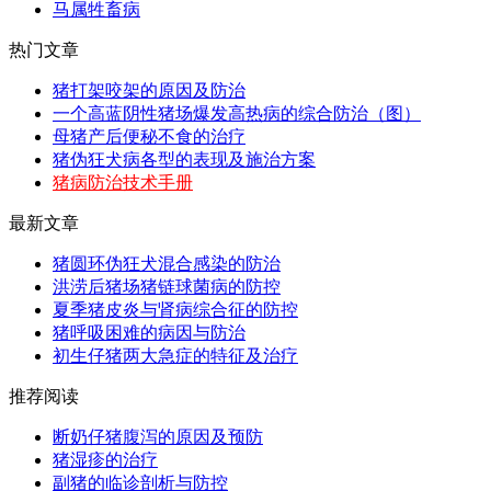
马属牲畜病
热门文章
猪打架咬架的原因及防治
一个高蓝阴性猪场爆发高热病的综合防治（图）
母猪产后便秘不食的治疗
猪伪狂犬病各型的表现及施治方案
猪病防治技术手册
最新文章
猪圆环伪狂犬混合感染的防治
洪涝后猪场猪链球菌病的防控
夏季猪皮炎与肾病综合征的防控
猪呼吸困难的病因与防治
初生仔猪两大急症的特征及治疗
推荐阅读
断奶仔猪腹泻的原因及预防
猪湿疹的治疗
副猪的临诊剖析与防控