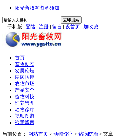
阳光畜牧网浏览须知
手机版
|
登陆
|
注册
|
留言
|
设首页
|
加收藏
首页
畜牧动态
发展论坛
疫病防控
农牧市场
产品安全
畜牧科技
饲养管理
动物诊疗
视频图谱
给我留言
当前位置：
网站首页
>
动物诊疗
>
猪病防治
> 文章