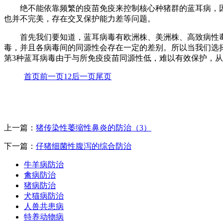
绝不能依靠频繁的疫苗免疫来控制核心种猪群的蓝耳病，
也并不完美，存在交叉保护能力差等问题。
首先我们要知道，蓝耳病毒有欧洲株、美洲株、高致病性
毒，并且各病毒间的同源性会存在一定的差别。所以当我们选
第3种蓝耳病毒由于与所免疫疫苗同源性低，难以有效保护，
首页
前一页
1
2
后一页
尾页
上一篇：
猪传染性萎缩性鼻炎的防治（3）
下一篇：
仔猪细菌性腹泻的综合防治
牛羊病防治
禽病防治
猪病防治
犬猫病防治
人兽共患病
特养动物病