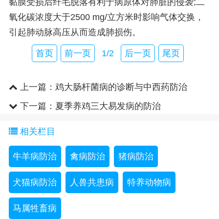
黏膜受损后纤毛脱落有利于病原体对肺脏的侵袭;二
氧化碳浓度大于2500 mg/立方米时影响气体交换，
引起肺动脉高压从而造成肺损伤。
首页
前一页
1/2
后一页
尾页
上一篇：
鸡大肠杆菌病的诊断与中西药防治
下一篇：
夏季养鸡三大易发病的防治
相关栏目
牛羊病防治
禽病防治
猪病防治
犬猫病防治
人兽共患病
特养动物病
马属牲畜病