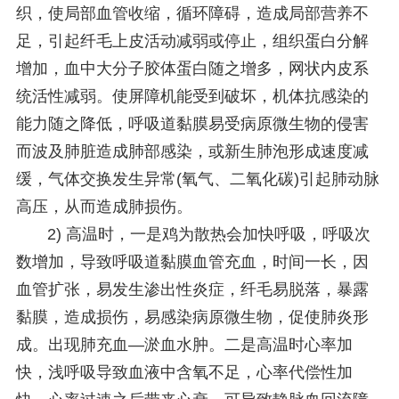
织，使局部血管收缩，循环障碍，造成局部营养不
足，引起纤毛上皮活动减弱或停止，组织蛋白分解
增加，血中大分子胶体蛋白随之增多，网状内皮系
统活性减弱。使屏障机能受到破坏，机体抗感染的
能力随之降低，呼吸道黏膜易受病原微生物的侵害
而波及肺脏造成肺部感染，或新生肺泡形成速度减
缓，气体交换发生异常(氧气、二氧化碳)引起肺动脉
高压，从而造成肺损伤。
2) 高温时，一是鸡为散热会加快呼吸，呼吸次
数增加，导致呼吸道黏膜血管充血，时间一长，因
血管扩张，易发生渗出性炎症，纤毛易脱落，暴露
黏膜，造成损伤，易感染病原微生物，促使肺炎形
成。出现肺充血—淤血水肿。二是高温时心率加
快，浅呼吸导致血液中含氧不足，心率代偿性加