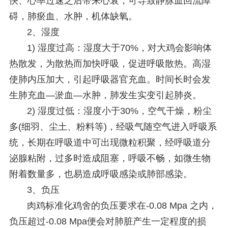
快、心率过速之后带来心衰，可导致静脉血回流障
碍，肺瘀血、水肿，机体缺氧。
2、湿度
1) 湿度过高：湿度大于70%，对大鸡会影响体
热散发，为散热而加快呼吸，促进呼吸散热。高湿
使肺内压加大，引起呼吸器官充血。时间长时会发
生肺充血—淤血—水肿，肺发生实变引起肺炎。
2) 湿度过低：湿度小于30%，空气干燥，粉尘
多(细羽、尘土、粉料等)，经吸气随空气进入呼吸系
统，长期在呼吸道中可出现微粒积聚，经呼吸道分
泌腺粘附，过多时造成阻塞，呼吸不畅，如微生物
附着数量多，也易造成呼吸感染或肺部感染。
3、负压
肉鸡标准化鸡舍的负压要求在-0.08 Mpa 之内，
负压超过-0.08 Mpa便会对肺脏产生一定程度的损