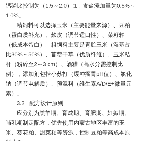
钙磷比控制为（1.5～2.0）:1，食盐添加量为0.5%～
1.0%。
精饲料可以选择玉米（主要能量来源）、豆粕
（蛋白质补充）、麸皮（调节适口性）、菜籽粕
（低成本蛋白）。粗饲料主要是青贮玉米（湿基占
比30%～50%）、苜蓿干草（优质纤维）、玉米秸
秆（粉碎至2～3 cm）、酒糟（高水分需控制比
例），添加剂包括小苏打（缓冲瘤胃pH值）、氯化
钠（调节电解质）、预混料（维生素A/D/E+微量元
素）。
3.2 配方设计原则
应分别为羔羊期、育成期、育肥期、妊娠期、
哺乳期制定配方，优先使用内蒙古地区丰富的玉
米、葵花粕、甜菜粕等资源，控制豆粕等高成本原