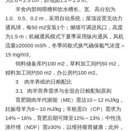
为2.0～2.5 cm，距地面1.2～1.5 m。
羊舍内部饲喂槽和饮水槽长、宽、高分别为
1.0、0.5、0.2 m，采用自动系统；屋顶设置无动力
通风球，每50 m2安装1个；侧墙可调进风口，高度
为1.5 m；机械通风模式下夏季采用纵向通风，风机
流量≥20000 m3/h，冬季间歇式换气确保氨气浓度＜
15 mg/m3。
饲料储备库约100 m2，草料加工间约50 m2，
精料加工间约50 m2，办公房约100 m2。
3 肉羊养殖的日粮配比
3.1 肉羊营养需求与全混合日粮配制原则
育肥期肉羊代谢能（ME）需达10～12 mJ/kg，
妊娠母羊为9～10 mJ/kg；羊粗蛋白（CP）需求为
14%～16%，育肥后期可降至12%～13%；中性洗
涤纤维（NDF）需≥30%，以维持瘤胃健康；此外，