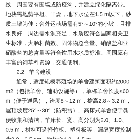
线，周围要有围墙或防疫沟，并建立绿化隔离带。
地块需地势平坦、干燥，地下水位在1.5 m以下，砂
质土壤为佳；舍外运动场需有5°～10°的小坡，且排
水良好。周边需水源充足，水质应符合国家相关卫
生标准，大肠杆菌数、固体物总含量、硝酸盐和亚
硝酸盐的总含量等符合饮用水水质标准。周围应有
丰富的饲草料资源，交通便利。
2.2 羊舍建设
通常，适度规模养殖场的羊舍建筑面积约2000
m2（包括羊舍、辅助设施等），单栋羊舍长度≤60
m（便于通风），跨度8～12 m，檐高2.8～3.2 m，
屋顶坡度25°～30°（防积雪）。高床式羊舍便于粪
便收集和清洁，羊床长、宽、高分别为2.0、1.0、
0.5 m，材料可选择竹板、塑料板等，漏缝宽度控制