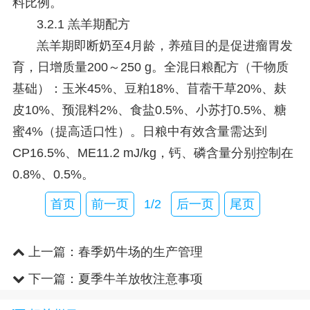
料比例。
3.2.1 羔羊期配方
羔羊期即断奶至4月龄，养殖目的是促进瘤胃发
育，日增质量200～250 g。全混日粮配方（干物质
基础）：玉米45%、豆粕18%、苜蓿干草20%、麸
皮10%、预混料2%、食盐0.5%、小苏打0.5%、糖
蜜4%（提高适口性）。日粮中有效含量需达到
CP16.5%、ME11.2 mJ/kg，钙、磷含量分别控制在
0.8%、0.5%。
首页
前一页
1/2
后一页
尾页
上一篇：
春季奶牛场的生产管理
下一篇：
夏季牛羊放牧注意事项