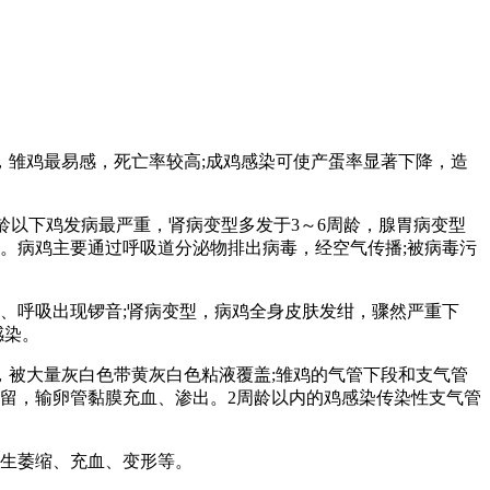
雏鸡最易感，死亡率较高;成鸡感染可使产蛋率显著下降，造
龄以下鸡发病最严重，肾病变型多发于3～6周龄，腺胃病变型
。病鸡主要通过呼吸道分泌物排出病毒，经空气传播;被病毒污
。
、呼吸出现锣音;肾病变型，病鸡全身皮肤发绀，骤然严重下
感染。
被大量灰白色带黄灰白色粘液覆盖;雏鸡的气管下段和支气管
存留，输卵管黏膜充血、渗出。2周龄以内的鸡感染传染性支气管
发生萎缩、充血、变形等。