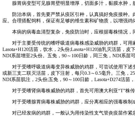
腺胃病变型可见腺胃壁明显增厚，切面多汁，黏膜水肿，腺
防治本病，首先要严禁从疫区引种，认真搞好免疫接种。
应。合理搭配饲料，保证有足够的维生素和矿物质，以增强鸡
本病的病毒血清型复杂，免疫防治时，应根据毒株情况，
对于主要受传统的嗜呼吸道病毒株感染威胁的鸡群，可用麻省株
Lasota+H120活苗，饮水，2头份;Lasota+H120油乳灭活
NDI系苗增至2头份。五免，90～100日龄，同三免，NDI系苗
对于受嗜呼吸道病毒变异株威胁的鸡群，可尝试使用下述变异毒株
或新三支二联灭活苗，皮下注射，每只0.3～0.5毫升。三免，25～3
NDI系苗肌注，2头份;五免，90～100日龄，Lasota+D
对于受嗜肾病毒株威胁的鸡群，首先可用澳大利亚“T”株
对于受嗜腺胃病毒株威胁的鸡群，应分离相应的强毒株制
对已经发病的鸡群，一般认为用传染性支气管炎疫苗作紧