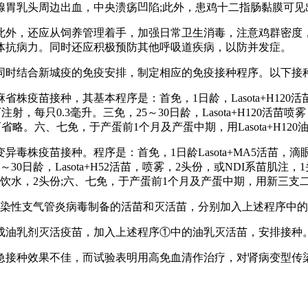
胃乳头周边出血，中央溃疡凹陷;此外，患鸡十二指肠黏膜可见
此外，还应从饲养管理着手，加强日常卫生消毒，注意鸡群密度
体抗病力。同时还应积极预防其他呼吸道疾病，以防并发症。
同时结合新城疫的免疫安排，制定相应的免疫接种程序。以下接
疫苗接种，其基本程序是：首免，1日龄，Lasota+H120活
苗，皮下注射，每只0.3毫升。三免，25～30日龄，Lasota+H120
可省略。六、七免，于产蛋前1个月及产蛋中期，用Lasota+H12
疫苗接种。程序是：首免，1日龄Lasota+MA5活苗，滴眼滴鼻，
0日龄，Lasota+H52活苗，喷雾，2头份，或NDI系苗肌注，1头份
274活苗，饮水，2头份;六、七免，于产蛋前1个月及产蛋中期，用新
传染性支气管炎病毒制备的活苗和灭活苗，分别加入上述程序中
成油乳剂灭活疫苗，加入上述程序①中的油乳灭活苗，安排接种
急接种效果不佳，而试验表明用高免血清作治疗，对肾病变型传