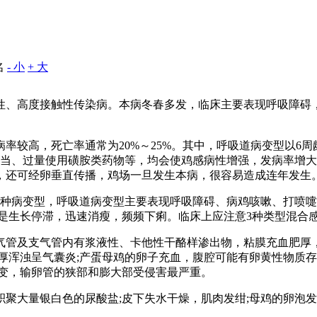
名
- 小
+ 大
性、高度接触性传染病。本病冬春多发，临床主要表现呼吸障碍，
率较高，死亡率通常为20%～25%。其中，呼吸道病变型以6周
不当、过量使用磺胺类药物等，均会使鸡感病性增强，发病率增大
，还可经卵垂直传播，鸡场一旦发生本病，很容易造成连年发生
3种病变型，呼吸道病变型主要表现呼吸障碍、病鸡咳嗽、打喷嚏
是生长停滞，迅速消瘦，频频下痢。临床上应注意3种类型混合
气管及支气管内有浆液性、卡他性干酪样渗出物，粘膜充血肥厚，
厚浑浊呈气囊炎;产蛋母鸡的卵子充血，腹腔可能有卵黄性物质
病变，输卵管的狭部和膨大部受侵害最严重。
聚大量银白色的尿酸盐;皮下失水干燥，肌肉发绀;母鸡的卵泡