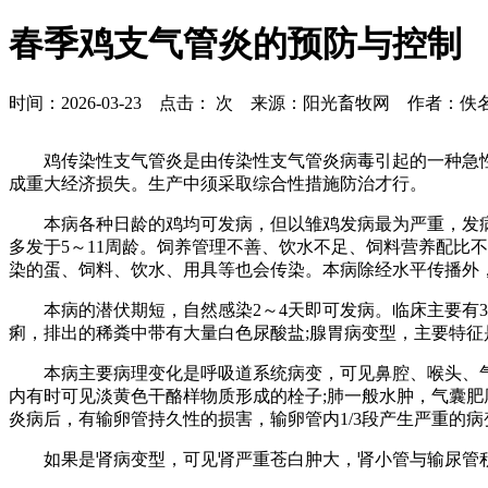
春季鸡支气管炎的预防与控制
时间：2026-03-23 点击：
次 来源：阳光畜牧网 作者：佚
鸡传染性支气管炎是由传染性支气管炎病毒引起的一种急
成重大经济损失。生产中须采取综合性措施防治才行。
本病各种日龄的鸡均可发病，但以雏鸡发病最为严重，发病
多发于5～11周龄。饲养管理不善、饮水不足、饲料营养配比
染的蛋、饲料、饮水、用具等也会传染。本病除经水平传播外
本病的潜伏期短，自然感染2～4天即可发病。临床主要有
痢，排出的稀粪中带有大量白色尿酸盐;腺胃病变型，主要特征
本病主要病理变化是呼吸道系统病变，可见鼻腔、喉头、
内有时可见淡黄色干酪样物质形成的栓子;肺一般水肿，气囊肥
炎病后，有输卵管持久性的损害，输卵管内1/3段产生严重的
如果是肾病变型，可见肾严重苍白肿大，肾小管与输尿管积