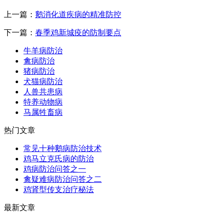
上一篇：
鹅消化道疾病的精准防控
下一篇：
春季鸡新城疫的防制要点
牛羊病防治
禽病防治
猪病防治
犬猫病防治
人兽共患病
特养动物病
马属牲畜病
热门文章
常见十种鹅病防治技术
鸡马立克氏病的防治
鸡病防治问答之一
禽疑难病防治问答之二
鸡肾型传支治疗秘法
最新文章