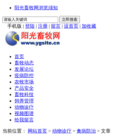
阳光畜牧网浏览须知
手机版
|
登陆
|
注册
|
留言
|
设首页
|
加收藏
首页
畜牧动态
发展论坛
疫病防控
农牧市场
产品安全
畜牧科技
饲养管理
动物诊疗
视频图谱
给我留言
当前位置：
网站首页
>
动物诊疗
>
禽病防治
> 文章