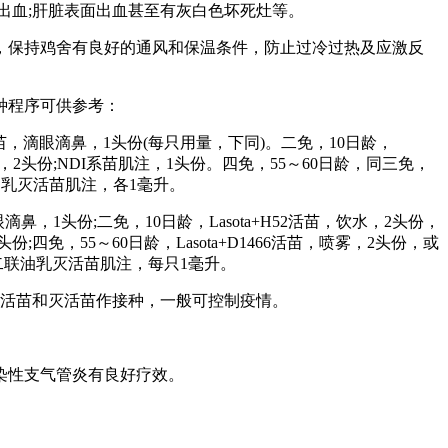
出血;肝脏表面出血甚至有灰白色坏死灶等。
，保持鸡舍有良好的通风和保温条件，防止过冷过热及应激反
种程序可供参考：
苗，滴眼滴鼻，1头份(每只用量，下同)。二免，10日龄，
活苗喷雾，2头份;NDI系苗肌注，1头份。四免，55～60日龄，同三免，
0油乳灭活苗肌注，各1毫升。
1头份;二免，10日龄，Lasota+H52活苗，饮水，2头份，
;四免，55～60日龄，Lasota+D1466活苗，喷雾，2头份，或
三支二联油乳灭活苗肌注，每只1毫升。
的活苗和灭活苗作接种，一般可控制疫情。
。
染性支气管炎有良好疗效。