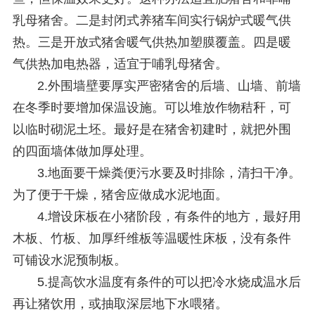
乳母猪舍。二是封闭式养猪车间实行锅炉式暖气供
热。三是开放式猪舍暖气供热加塑膜覆盖。四是暖
气供热加电热器，适宜于哺乳母猪舍。
2.外围墙壁要厚实严密猪舍的后墙、山墙、前墙
在冬季时要增加保温设施。可以堆放作物秸秆，可
以临时砌泥土坯。最好是在猪舍初建时，就把外围
的四面墙体做加厚处理。
3.地面要干燥粪便污水要及时排除，清扫干净。
为了便于干燥，猪舍应做成水泥地面。
4.增设床板在小猪阶段，有条件的地方，最好用
木板、竹板、加厚纤维板等温暖性床板，没有条件
可铺设水泥预制板。
5.提高饮水温度有条件的可以把冷水烧成温水后
再让猪饮用，或抽取深层地下水喂猪。