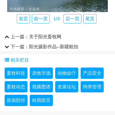
首页
前一页
1/3
后一页
尾页
上一篇：
关于阳光畜牧网
下一篇：
阳光摄影作品--新疆航拍
相关栏目
畜牧科技
农牧市场
动物诊疗
产品安全
畜牧动态
视频图谱
发展论坛
饲养管理
疫病防控
给我留言