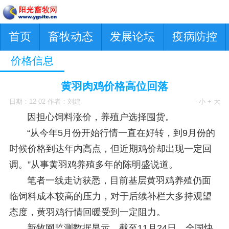
首页
畜牧动态
发展论坛
疫病防控
价格信息
黄羽肉鸡价格高位回落
日期：12-02 作者：刘建
- 小
+ 大
因担心饲料涨价，养殖户选择囤货。
“从今年5月份开始行情一直在好转，到9月份的
时候价格到达年内高点，但近期鸡价却出现一定回
调。”从事黄羽鸡养殖多年的陈明盛说道。
笔者一线走访获悉，目前基层黄羽鸡养殖仍面
临饲料成本较高的压力，对于后续补栏大多持观望
态度，黄羽鸡行情回暖受到一定阻力。
新牧网监测数据显示，截至11月24日，全国快