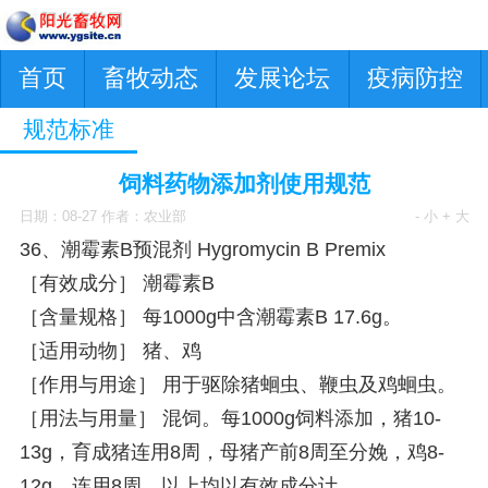
首页
畜牧动态
发展论坛
疫病防控
规范标准
饲料药物添加剂使用规范
日期：08-27 作者：农业部
- 小
+ 大
36、潮霉素B预混剂 Hygromycin B Premix
［有效成分］ 潮霉素B
［含量规格］ 每1000g中含潮霉素B 17.6g。
［适用动物］ 猪、鸡
［作用与用途］ 用于驱除猪蛔虫、鞭虫及鸡蛔虫。
［用法与用量］ 混饲。每1000g饲料添加，猪10-
13g，育成猪连用8周，母猪产前8周至分娩，鸡8-
12g，连用8周。以上均以有效成分计。