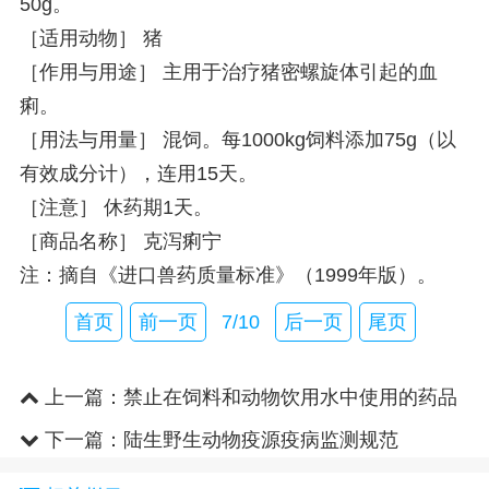
50g。
［适用动物］ 猪
［作用与用途］ 主用于治疗猪密螺旋体引起的血
痢。
［用法与用量］ 混饲。每1000kg饲料添加75g（以
有效成分计），连用15天。
［注意］ 休药期1天。
［商品名称］ 克泻痢宁
注：摘自《进口兽药质量标准》（1999年版）。
首页
前一页
7/10
后一页
尾页
上一篇：
禁止在饲料和动物饮用水中使用的药品
品种目录
下一篇：
陆生野生动物疫源疫病监测规范