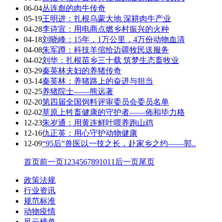
06-04
丛连彪的肉牛传奇
05-19
王明进：扎根乌蒙大地 深耕肉牛产业
04-28
李诗宣：用电商点燃乡村振兴的火种
04-18
刘晓峰：15年，1万公里，4万份动物血清
04-08
朱军蹲：科技羊倌给边疆牧民送服务
04-02
刘华：扎根苗乡三十载 筑梦生态畜牧业
03-29
秦英林夫妇的养猪传奇
03-14
秦英林：养猪路上的奋进与担当
02-25
养猪院士——熊远著
02-20
第四届全国饲料评审委员会委员名单
02-02
草原上牲畜健康的守护者——佈和毕力格
12-23
朱岁通：用黄连鲜叶喂养跑山鸡
12-16
仇正英：用心守护动物健康
12-09
“95后”兽医以一技之长，赴家乡之约——郭..
首页
前一页
1
2
3
4
5
6
7
8
9
10
11
后一页
尾页
政策法规
行业资讯
规范标准
动物疫情
风云榜单