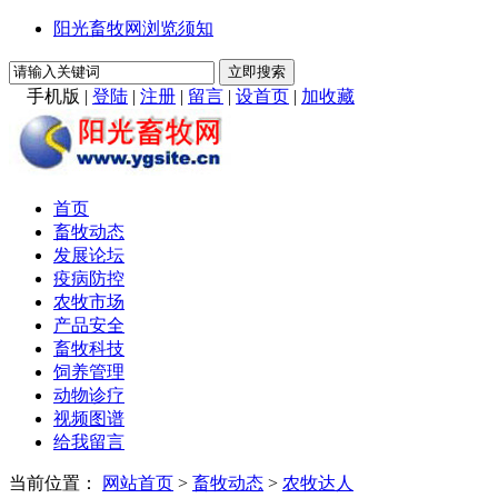
阳光畜牧网浏览须知
手机版
|
登陆
|
注册
|
留言
|
设首页
|
加收藏
首页
畜牧动态
发展论坛
疫病防控
农牧市场
产品安全
畜牧科技
饲养管理
动物诊疗
视频图谱
给我留言
当前位置：
网站首页
>
畜牧动态
>
农牧达人