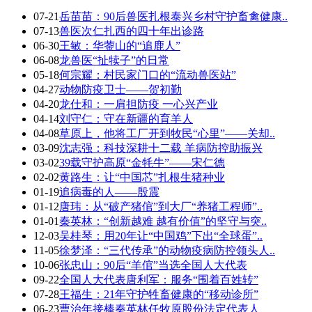
07-21
岳苗苗：90后兽医扎根泰兴乡村守护畜禽健康..
07-13
兽医次仁扎西的四十年出诊路
06-30
王敏：华蓥山的“追鹿人”
06-08
龙兽医“扯犊子”的日常
05-18
何宗耀：村民家门口的“流动兽医站”
04-27
动物防疫卫士——贺初勤
04-20
龙仕和：一肩担防疫 一心兴产业
04-14
刘守仁：守在新疆的育羊人
04-08
草原上，他将工厂开到牧民“心里”——关却..
03-09
沈志强：科技深耕十二载 羊病防控助振兴
03-02
39载守护高原“金牦牛”——宋仁德
02-02
黄路生：让“中国芯”扎根生猪种业
01-19
追病毒的人——殷震
01-12
唐玮：从“破产猪倌”到大厂“养猪工程师”..
01-01
秦英林：“创新越难 越有价值”的坚守与突..
12-03
吴桂琴：用20年让“中国鸡”下出“全球蛋”..
11-05
徐梦泽：“三代传承”的动物疫病防控领头人..
10-06
张忠山：90后“羊倌”当选全国人大代表
09-22
全国人大代表唐利军：服务“围着百姓转”
07-28
王福生：21年守护牲畜健康的“移动诊所”
06-23
曹治年接棒秦英林任牧原股份法定代表人