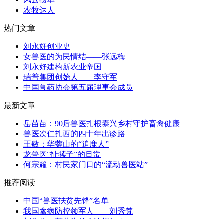
农牧达人
热门文章
刘永好创业史
女兽医的为民情结——张远梅
刘永好建构新农业帝国
瑞普集团创始人——李守军
中国兽药协会第五届理事会成员
最新文章
岳苗苗：90后兽医扎根泰兴乡村守护畜禽健康
兽医次仁扎西的四十年出诊路
王敏：华蓥山的“追鹿人”
龙兽医“扯犊子”的日常
何宗耀：村民家门口的“流动兽医站”
推荐阅读
中国“兽医扶贫先锋”名单
我国禽病防控领军人——刘秀梵